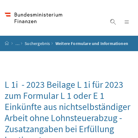
Accesskey
Accesskey
Accesskey
Accesskey
Zum Inhalt
Zum Hauptmenü
Zum Untermenü
Zur Suche
[4]
[1]
[3]
[2]
Suche ein
Nav
Startseite
…
Suchergebnis
Weitere Formulare und Informationen
L 1i - 2023 Beilage L 1i für 2023
zum Formular L 1 oder E 1
Einkünfte aus nichtselbständiger
Arbeit ohne Lohnsteuerabzug -
Zusatzangaben bei Erfüllung