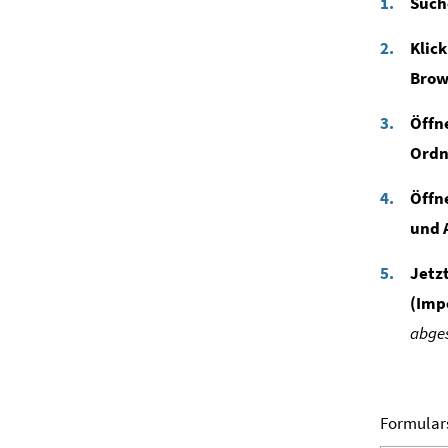
Such
Klic
Brow
Öffn
Ordn
Öffn
und 
Jetz
(Imp
abges
Formular