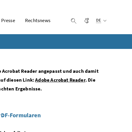
Ausgewählte Sprach
Presse
Rechtsnews
Gebärdensprache
Suche einblenden
DE
e Acrobat Reader angepasst und auch damit
auf diesen Link:
Adobe Acrobat Reader
. Die
schten Ergebnisse.
 PDF-Formularen