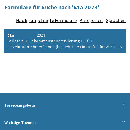
Formulare für Suche nach 'E1a 2023'
Häufig angefragte Formulare
|
Kategorien
|
Sprachen
E1a
2023
Beilage zur Einkommensteuererklärung E 1 für
Einzelunternehmer*innen (betriebliche Einkünfte) für 2023
Inhalt aufklappen
Serviceangebote
Wichtige Themen