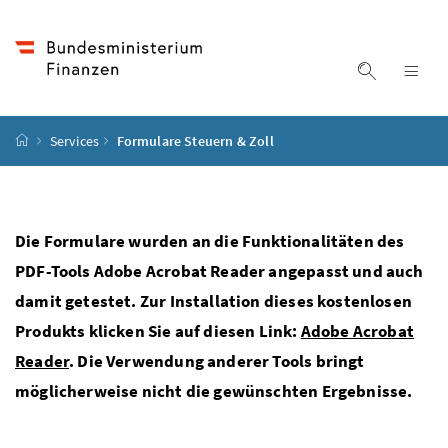
Accesskey
Accesskey
Accesskey
Accesskey
Zum Inhalt
Zum Hauptmenü
Zum Untermenü
Zur Suche
[4]
[1]
[3]
[2]
Suche ein
Nav
Startseite
Services
Formulare Steuern & Zoll
Die Formulare wurden an die Funktionalitäten des
PDF-Tools Adobe Acrobat Reader angepasst und auch
damit getestet. Zur Installation dieses kostenlosen
Produkts klicken Sie auf diesen Link:
Adobe Acrobat
Reader
. Die Verwendung anderer Tools bringt
möglicherweise nicht die gewünschten Ergebnisse.