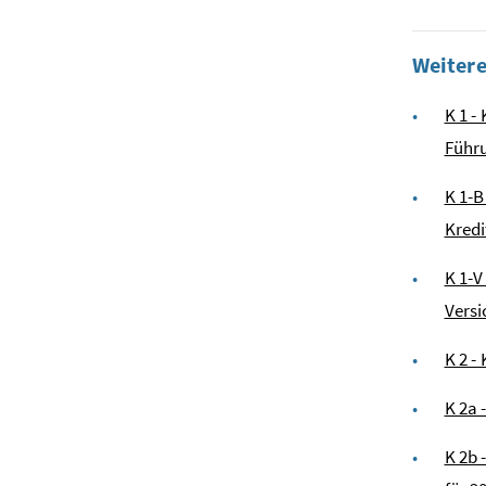
Weiter
K 1 -
Führu
K 1-B
Kredi
K 1-V
Versi
K 2 -
K 2a 
K 2b 