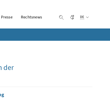
Ausgewählte Sprach
Presse
Rechtsnews
Gebärdensprache
Suche einblenden
DE
n der
ng