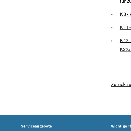
für 2
K 3 -
K 11 
K 12 
KStG
Zurück z
Serviceangebote
Wichtige 