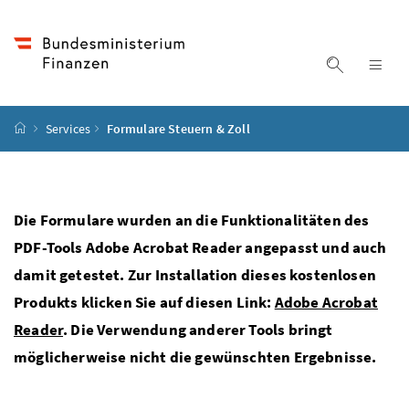
Accesskey
Accesskey
Accesskey
Accesskey
Zum Inhalt
Zum Hauptmenü
Zum Untermenü
Zur Suche
[4]
[1]
[3]
[2]
Suche ein
Nav
Startseite
Services
Formulare Steuern & Zoll
Die Formulare wurden an die Funktionalitäten des
PDF-Tools Adobe Acrobat Reader angepasst und auch
damit getestet. Zur Installation dieses kostenlosen
Produkts klicken Sie auf diesen Link:
Adobe Acrobat
Reader
. Die Verwendung anderer Tools bringt
möglicherweise nicht die gewünschten Ergebnisse.