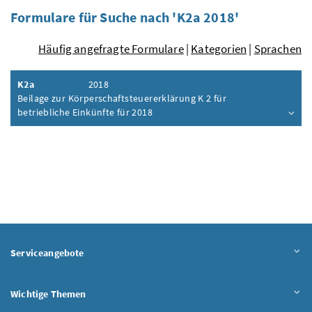
Formulare für Suche nach 'K2a 2018'
Häufig angefragte Formulare
|
Kategorien
|
Sprachen
K2a
2018
Beilage zur Körperschaftsteuererklärung K 2 für
betriebliche Einkünfte für 2018
Inhalt aufklappen
Serviceangebote
Wichtige Themen