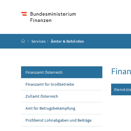
Accesskey
Accesskey
Accesskey
Accesskey
Zum Inhalt
Zum Hauptmenü
Zum Untermenü
Zur Suche
[4]
[1]
[3]
[2]
Startseite
Services
Ämter & Behörden
Fina
Finanzamt Österreich
Finanzamt für Großbetriebe
Dienstste
Zollamt Österreich
Amt für Betrugsbekämpfung
Prüfdienst Lohnabgaben und Beiträge