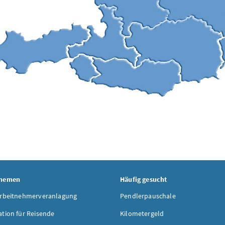
Themen
Häufig gesucht
Arbeitnehmerveranlagung
Pendlerpauschale
ation für Reisende
Kilometergeld