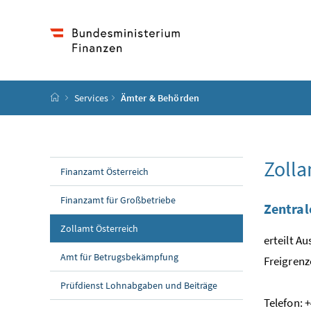
Accesskey
Accesskey
Accesskey
Accesskey
Zum Inhalt
Zum Hauptmenü
Zum Untermenü
Zur Suche
[4]
[1]
[3]
[2]
Startseite
Services
Ämter & Behörden
Zolla
Finanzamt Österreich
Finanzamt für Großbetriebe
Zentral
Zollamt Österreich
erteilt A
Amt für Betrugsbekämpfung
Freigrenz
Prüfdienst Lohnabgaben und Beiträge
Telefon: 