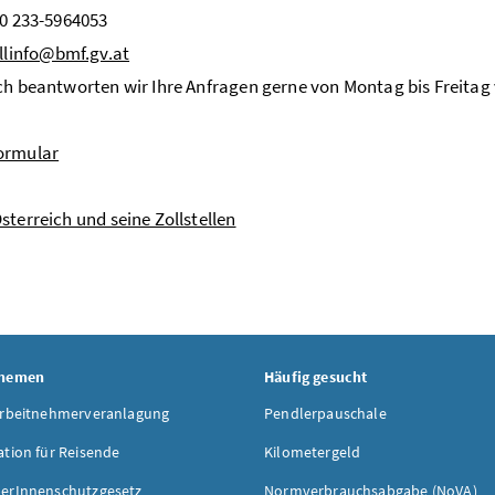
50 233-5964053
llinfo@bmf.gv.at
ch beantworten wir Ihre Anfragen gerne von Montag bis Freitag v
ormular
sterreich und seine Zollstellen
Themen
Häufig gesucht
Arbeitnehmerveranlagung
Pendlerpauschale
ation für Reisende
Kilometergeld
erInnenschutzgesetz
Normverbrauchsabgabe (NoVA)