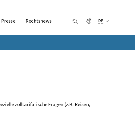
Ausgewählte Sprach
Presse
Rechtsnews
Gebärdensprache
Suche einblenden
DE
ielle zolltarifarische Fragen (z.B. Reisen,