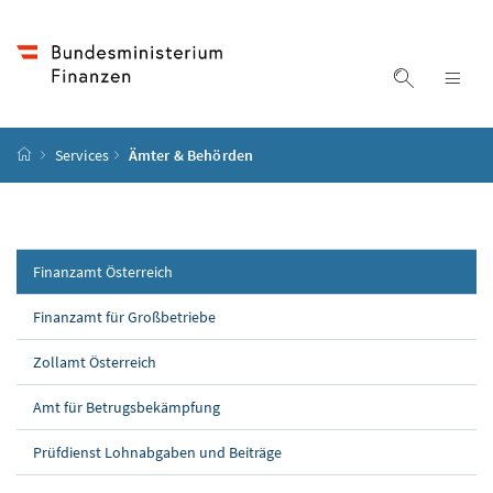
Accesskey
Accesskey
Accesskey
Accesskey
Zum Inhalt
Zum Hauptmenü
Zum Untermenü
Zur Suche
[4]
[1]
[3]
[2]
Suche ein
Nav
Startseite
Services
Ämter & Behörden
Finanzamt Österreich
Finanzamt für Großbetriebe
Zollamt Österreich
Amt für Betrugsbekämpfung
Prüfdienst Lohnabgaben und Beiträge