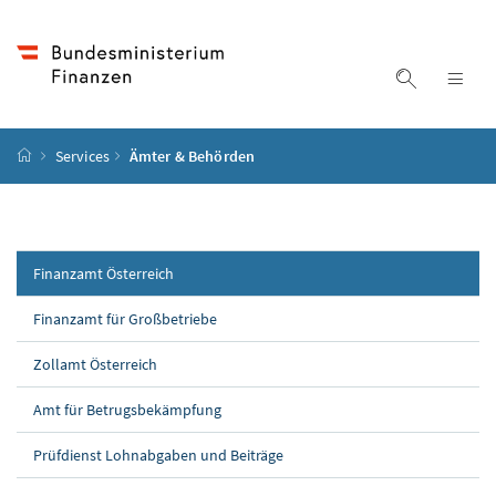
Accesskey
Accesskey
Accesskey
Accesskey
Zum Inhalt
Zum Hauptmenü
Zum Untermenü
Zur Suche
[4]
[1]
[3]
[2]
Suche ein
Nav
Startseite
Services
Ämter & Behörden
Finanzamt Österreich
Finanzamt für Großbetriebe
Zollamt Österreich
Amt für Betrugsbekämpfung
Prüfdienst Lohnabgaben und Beiträge