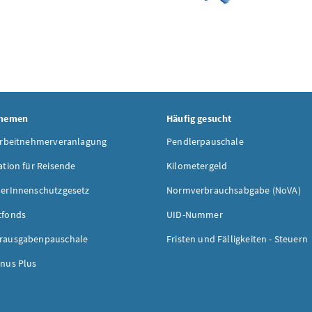
Themen
Häufig gesucht
Arbeitnehmerveranlagung
Pendlerpauschale
ation für Reisende
Kilometergeld
erInnenschutzgesetz
Normverbrauchsabgabe (NoVA)
tfonds
UID-Nummer
rausgabenpauschale
Fristen und Fälligkeiten - Steuern
nus Plus