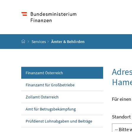
Accesskey
Accesskey
Accesskey
Accesskey
Zum Inhalt
Zum Hauptmenü
Zum Untermenü
Zur Suche
[4]
[1]
[3]
[2]
Startseite
Services
Ämter & Behörden
Adres
Finanzamt Österreich
Hamer
Finanzamt für Großbetriebe
Zollamt Österreich
Für einen
Amt für Betrugsbekämpfung
Standort
Prüfdienst Lohnabgaben und Beiträge