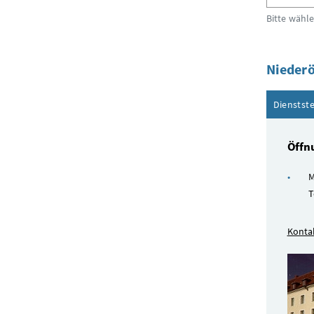
Bitte wähl
Niederö
Dienstste
Öffn
M
T
Konta