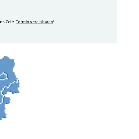
uns Zeit:
Termin vereinbaren
!