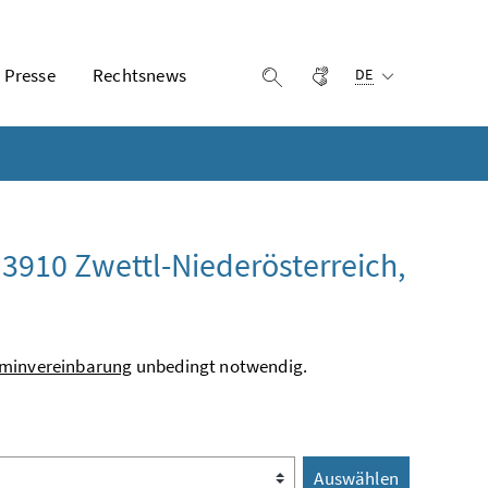
Ausgewählte Sprach
Presse
Rechtsnews
Gebärdensprache
Suche einblenden
DE
'3910 Zwettl-Niederösterreich,
minvereinbarung
unbedingt notwendig.
Auswählen