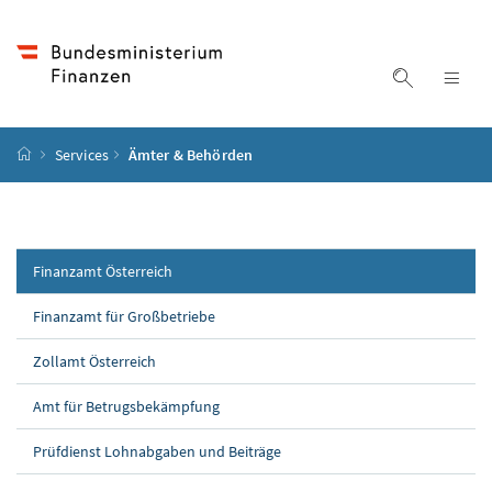
Accesskey
Accesskey
Accesskey
Accesskey
Zum Inhalt
Zum Hauptmenü
Zum Untermenü
Zur Suche
[4]
[1]
[3]
[2]
Suche ein
Nav
Startseite
Services
Ämter & Behörden
Finanzamt Österreich
Finanzamt für Großbetriebe
Zollamt Österreich
Amt für Betrugsbekämpfung
Prüfdienst Lohnabgaben und Beiträge