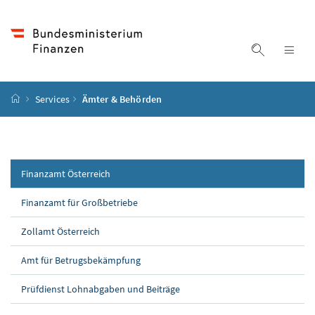
Accesskey
Accesskey
Accesskey
Accesskey
Zum Inhalt
Zum Hauptmenü
Zum Untermenü
Zur Suche
[4]
[1]
[3]
[2]
Suche ein
Nav
Startseite
Services
Ämter & Behörden
Finanzamt Österreich
Finanzamt für Großbetriebe
Zollamt Österreich
Amt für Betrugsbekämpfung
Prüfdienst Lohnabgaben und Beiträge