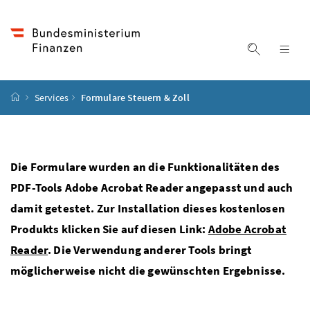
Accesskey
Accesskey
Accesskey
Accesskey
Zum Inhalt
Zum Hauptmenü
Zum Untermenü
Zur Suche
[4]
[1]
[3]
[2]
Suche ein
Nav
Startseite
Services
Formulare Steuern & Zoll
Die Formulare wurden an die Funktionalitäten des
PDF-Tools Adobe Acrobat Reader angepasst und auch
damit getestet. Zur Installation dieses kostenlosen
Produkts klicken Sie auf diesen Link:
Adobe Acrobat
Reader
. Die Verwendung anderer Tools bringt
möglicherweise nicht die gewünschten Ergebnisse.