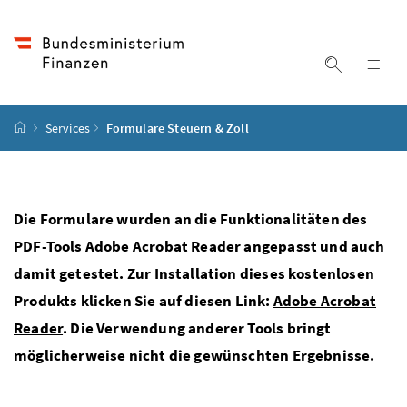
Accesskey
Accesskey
Accesskey
Accesskey
Zum Inhalt
Zum Hauptmenü
Zum Untermenü
Zur Suche
[4]
[1]
[3]
[2]
Suche ein
Nav
Startseite
Services
Formulare Steuern & Zoll
Die Formulare wurden an die Funktionalitäten des
PDF-Tools Adobe Acrobat Reader angepasst und auch
damit getestet. Zur Installation dieses kostenlosen
Produkts klicken Sie auf diesen Link:
Adobe Acrobat
Reader
. Die Verwendung anderer Tools bringt
möglicherweise nicht die gewünschten Ergebnisse.