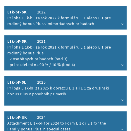
L1k-bF-SK
2022
Príloha L 1k-bF za rok 2022 k formuláru L 1 alebo E 1 pre
rodinný bonus Plus v mimoriadnych prípadoch
Inhalt aufklappen
L1k-bF-SK
2021
Príloha L 1k-bF za rok 2021 k formuláru L 1 alebo E 1 pre
rodinný bonus Plus
- v osobitných prípadoch (bod 3)
- pri rozdelení na 90 % / 10 % (bod 4)
Inhalt aufklappen
L1k-bF-SL
2025
Priloga L 1k-bF za 2025 k obrazcu L 1 ali E 1 za družinski
bonus Plus v posebnih primerih
Inhalt aufklappen
L1k-bF-UK
2024
Attachment L 1k-bF for 2024 to Form L 1 or E 1 for the
Family Bonus Plus in special cases