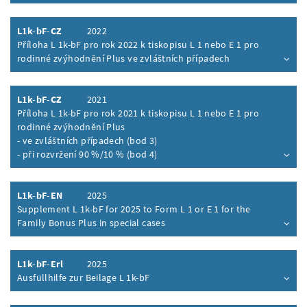
Inhalt aufklappen
L1k-bF-CZ
2022
Příloha L 1k-bF pro rok 2022 k tiskopisu L 1 nebo E 1 pro
rodinné zvýhodnění Plus ve zvláštních případech
Inhalt aufklappen
L1k-bF-CZ
2021
Příloha L 1k-bF pro rok 2021 k tiskopisu L 1 nebo E 1 pro
rodinné zvýhodnění Plus
- ve zvláštních případech (bod 3)
- při rozvržení 90 %/10 % (bod 4)
Inhalt aufklappen
L1k-bF-EN
2025
Supplement L 1k-bF for 2025 to Form L 1 or E 1 for the
Family Bonus Plus in special cases
Inhalt aufklappen
L1k-bF-Erl
2025
Ausfüllhilfe zur Beilage L 1k-bF
Inhalt aufklappen