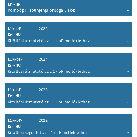
Erl-HR
Pomoć pri ispunjenju priloga L 1k-bF
Inhalt aufklappen
L1k-bF-
2025
Erl-HU
Kitöltési útmutató az L 1k-bF melléklethez
Inhalt aufklappen
L1k-bF-
2024
Erl-HU
Kitöltési útmutató az L 1k-bF melléklethez
Inhalt aufklappen
L1k-bF-
2023
Erl-HU
Kitöltési útmutató az L 1k-bF melléklethez
Inhalt aufklappen
L1k-bF-
2022
Erl-HU
Kitöltési segédlet az L 1k-bF melléklethez