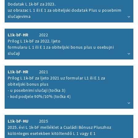
Dodatak L 1k-bF za 2023.
uz obrazac L 1 ili E 1 za obiteljski dodatak Plus u posebnim
slučajevima
Inhalt aufklappen
L1k-bF-HR
2022
Prilog L 1k-bF za 2022. ljeto
formularu L 1 ili E 1 za obiteljski bonus plus u osebujni
slučaji
Inhalt aufklappen
L1k-bF-HR
2021
Prilog L 1k-bF za ljeto 2021 uz formular L1 ili E 1 za
obiteljski bonus plus
- u posebnimi slučaji (točka 3)
- kod podjele 90%/10% (točka 4)
Inhalt aufklappen
L1k-bF-HU
2025
2025. évi L 1k-bF melléklet a Családi Bónusz Pluszhoz
különleges esetekben kitöltendő L 1 vagy E 1