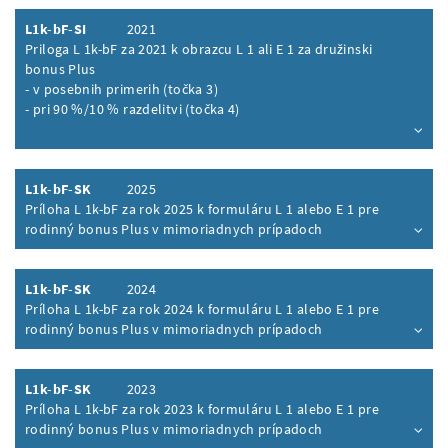
L1k-bF-SI
2021
Priloga L 1k-bF za 2021 k obrazcu L 1 ali E 1 za družinski
bonus Plus
- v posebnih primerih (točka 3)
- pri 90 %/10 % razdelitvi (točka 4)
Inhalt aufklappen
L1k-bF-SK
2025
Príloha L 1k-bF za rok 2025 k formuláru L 1 alebo E 1 pre
rodinný bonus Plus v mimoriadnych prípadoch
Inhalt aufklappen
L1k-bF-SK
2024
Príloha L 1k-bF za rok 2024 k formuláru L 1 alebo E 1 pre
rodinný bonus Plus v mimoriadnych prípadoch
Inhalt aufklappen
L1k-bF-SK
2023
Príloha L 1k-bF za rok 2023 k formuláru L 1 alebo E 1 pre
rodinný bonus Plus v mimoriadnych prípadoch
Inhalt aufklappen