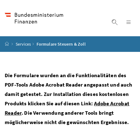
Accesskey
Accesskey
Accesskey
Accesskey
Zum Inhalt
Zum Hauptmenü
Zum Untermenü
Zur Suche
[4]
[1]
[3]
[2]
Suche ein
Nav
Startseite
Services
Formulare Steuern & Zoll
Die Formulare wurden an die Funktionalitäten des
PDF-Tools Adobe Acrobat Reader angepasst und auch
damit getestet. Zur Installation dieses kostenlosen
Produkts klicken Sie auf diesen Link:
Adobe Acrobat
Reader
. Die Verwendung anderer Tools bringt
möglicherweise nicht die gewünschten Ergebnisse.