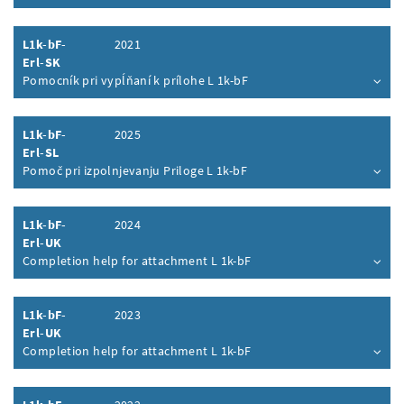
Inhalt aufklappen
L1k-bF-
2021
Erl-SK
Pomocník pri vypĺňaní k prílohe L 1k-bF
Inhalt aufklappen
L1k-bF-
2025
Erl-SL
Pomoč pri izpolnjevanju Priloge L 1k-bF
Inhalt aufklappen
L1k-bF-
2024
Erl-UK
Completion help for attachment L 1k-bF
Inhalt aufklappen
L1k-bF-
2023
Erl-UK
Completion help for attachment L 1k-bF
Inhalt aufklappen