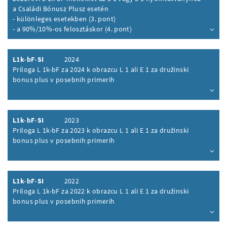
a Családi Bónusz Plusz esetén
- különleges esetekben (3. pont)
- a 90%/10%-os felosztáskor (4. pont)
Inhalt aufklappen
L1k-bF-SI
2024
Priloga L 1k-bF za 2024 k obrazcu L 1 ali E 1 za družinski
bonus plus v posebnih primerih
Inhalt aufklappen
L1k-bF-SI
2023
Priloga L 1k-bF za 2023 k obrazcu L 1 ali E 1 za družinski
bonus plus v posebnih primerih
Inhalt aufklappen
L1k-bF-SI
2022
Priloga L 1k-bF za 2022 k obrazcu L 1 ali E 1 za družinski
bonus plus v posebnih primerih
Inhalt aufklappen