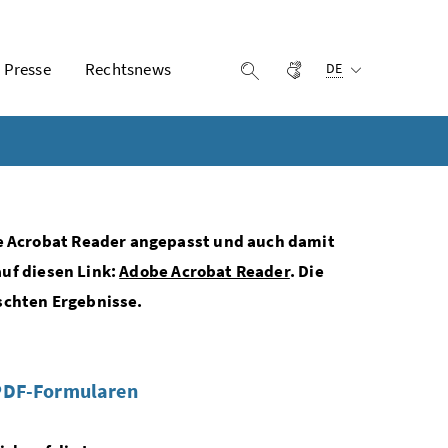
Ausgewählte Sprach
Presse
Rechtsnews
Gebärdensprache
Suche einblenden
DE
e Acrobat Reader angepasst und auch damit
auf diesen Link:
Adobe Acrobat Reader
. Die
schten Ergebnisse.
 PDF-Formularen