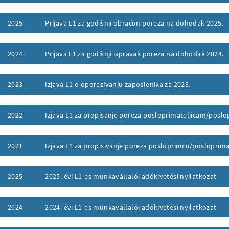
ufklappen
2025
Prijava L1 za godišnji obračun poreza na dohodak 2025.
ufklappen
2024
Prijava L1 za godišnji ispravak poreza na dohodak 2024.
ufklappen
2023
Izjava L1 o oporezivanju zaposlenika za 2023.
ufklappen
2022
Izjava L1 za propisanje poreza posloprimateljicam/poslo
ufklappen
2021
Izjava L1 za propisivanje poreza posloprimcu/posloprimat
ufklappen
2025
2025. évi L1-es munkavállalói adókivetési nyilatkozat
ufklappen
2024
2024. évi L1-es munkavállalói adókivetési nyilatkozat
ufklappen