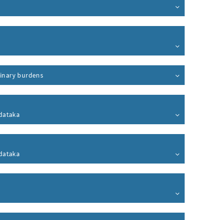
dinary burdens
zdataka
zdataka