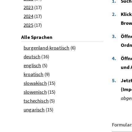
Such
2023
(17)
Klic
2024
(17)
Brow
2025
(17)
Öffn
Alle Sprachen
Ordn
burgenland-kroatisch
(6)
deutsch
(16)
Öffn
englisch
(5)
und 
kroatisch
(9)
Jetz
slowakisch
(15)
(Imp
slowenisch
(15)
abges
tschechisch
(5)
ungarisch
(15)
Formular