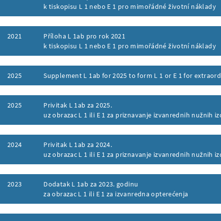
k tiskopisu L 1 nebo E 1 pro mimořádné životní náklady
ufklappen
2021
Příloha L 1ab pro rok 2021
k tiskopisu L 1 nebo E 1 pro mimořádné životní náklady
ufklappen
2025
Supplement L 1ab for 2025 to form L 1 or E 1 for extraor
ufklappen
2025
Privitak L 1ab za 2025.
uz obrazac L 1 ili E 1 za priznavanje izvanrednih nužnih i
ufklappen
2024
Privitak L 1ab za 2024.
uz obrazac L 1 ili E 1 za priznavanje izvanrednih nužnih i
ufklappen
2023
Dodatak L 1ab za 2023. godinu
za obrazac L 1 ili E 1 za izvanredna opterećenja
ufklappen