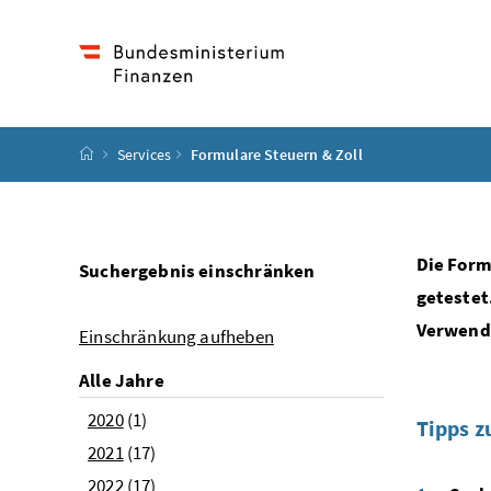
Accesskey
Accesskey
Accesskey
Accesskey
Zum Inhalt
Zum Hauptmenü
Zum Untermenü
Zur Suche
[4]
[1]
[3]
[2]
Startseite
Services
Formulare Steuern & Zoll
Die Form
Suchergebnis einschränken
getestet
Verwendu
Einschränkung aufheben
Alle Jahre
2020
(1)
Tipps z
2021
(17)
2022
(17)