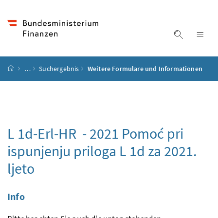
Accesskey
Accesskey
Accesskey
Accesskey
Zum Inhalt
Zum Hauptmenü
Zum Untermenü
Zur Suche
[4]
[1]
[3]
[2]
Suche ein
Nav
Startseite
…
Suchergebnis
Weitere Formulare und Informationen
L 1d-Erl-HR - 2021
Pomoć pri
ispunjenju priloga L 1d za 2021.
ljeto
Info