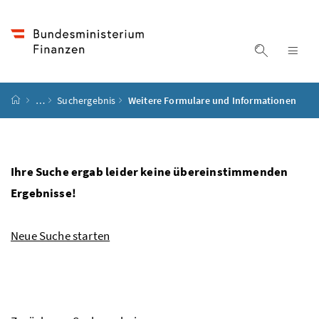
Accesskey
Accesskey
Accesskey
Accesskey
Zum Inhalt
Zum Hauptmenü
Zum Untermenü
Zur Suche
[4]
[1]
[3]
[2]
Suche ein
Nav
Startseite
…
Suchergebnis
Weitere Formulare und Informationen
Ihre Suche ergab leider keine übereinstimmenden
Ergebnisse!
Neue Suche starten