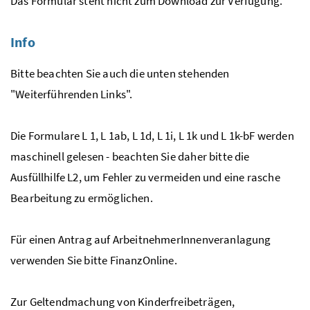
Das Formular steht nicht zum Download zur Verfügung.
Info
Bitte beachten Sie auch die unten stehenden
"Weiterführenden Links".
Die Formulare L 1, L 1ab, L 1d, L 1i, L 1k und L 1k-bF werden
maschinell gelesen - beachten Sie daher bitte die
Ausfüllhilfe L2, um Fehler zu vermeiden und eine rasche
Bearbeitung zu ermöglichen.
Für einen Antrag auf ArbeitnehmerInnenveranlagung
verwenden Sie bitte FinanzOnline.
Zur Geltendmachung von Kinderfreibeträgen,