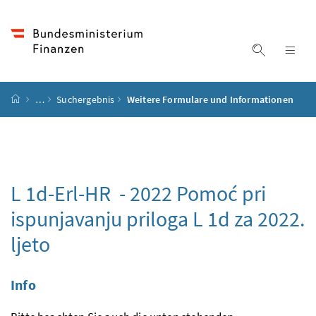
Accesskey
Accesskey
Accesskey
Accesskey
Zum Inhalt
Zum Hauptmenü
Zum Untermenü
Zur Suche
[4]
[1]
[3]
[2]
Suche ein
Nav
Startseite
…
Suchergebnis
Weitere Formulare und Informationen
L 1d-Erl-HR - 2022
Pomoć pri
ispunjavanju priloga L 1d za 2022.
ljeto
Info