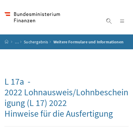
Accesskey
Accesskey
Accesskey
Accesskey
Zum Inhalt
Zum Hauptmenü
Zum Untermenü
Zur Suche
[4]
[1]
[3]
[2]
Suche ein
Nav
Startseite
…
Suchergebnis
Weitere Formulare und Informationen
L 17a -
2022 Lohnausweis/Lohnbeschein
igung (L 17) 2022
Hinweise für die Ausfertigung