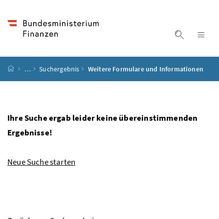
Accesskey
Accesskey
Accesskey
Accesskey
Zum Inhalt
Zum Hauptmenü
Zum Untermenü
Zur Suche
[4]
[1]
[3]
[2]
Suche ein
Nav
Startseite
…
Suchergebnis
Weitere Formulare und Informationen
Ihre Suche ergab leider keine übereinstimmenden
Ergebnisse!
Neue Suche starten