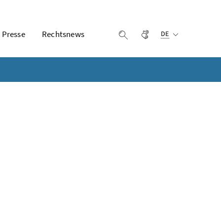
Ausgewählte Sprach
Presse
Rechtsnews
Gebärdensprache
Suche einblenden
DE