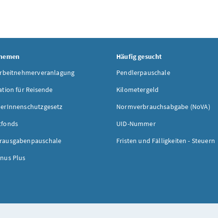
Themen
Häufig gesucht
Arbeitnehmerveranlagung
Pendlerpauschale
ation für Reisende
Kilometergeld
erInnenschutzgesetz
Normverbrauchsabgabe (NoVA)
tfonds
UID-Nummer
rausgabenpauschale
Fristen und Fälligkeiten - Steuern
nus Plus