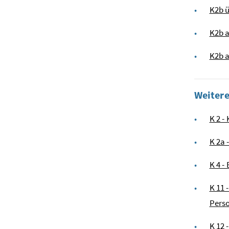
K2b 
K2b a
K2b a
Weiter
K 2 -
K 2a 
K 4 -
K 11 
Perso
K 12 