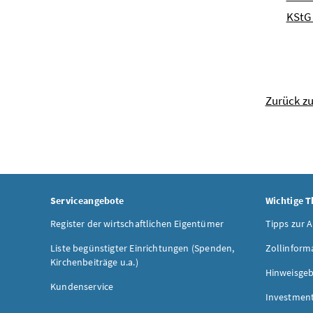
KStG 
Zurück z
Serviceangebote
Wichtige 
Register der wirtschaftlichen Eigentümer
Tipps zur 
Liste begünstigter Einrichtungen (Spenden,
Zollinform
Kirchenbeiträge u.a.)
Hinweisgeb
Kundenservice
Investmen