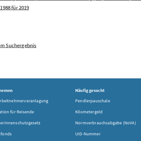
1988 für 2019
um Suchergebnis
Themen
Häufig gesucht
Arbeitnehmerveranlagung
Pendlerpauschale
ation für Reisende
Kilometergeld
erInnenschutzgesetz
Normverbrauchsabgabe (NoVA)
tfonds
UID-Nummer