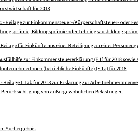
orstwirtschaft für 2018
c - Beilage zur Einkommensteuer-/Körperschaftsteuer- oder Fe
chungsprämie, Bildungsprämie oder Lehrlingsausbildungspräm
- Beilage für Einkünfte aus einer Beteiligung an einer Persone
 Ausfüllhilfe zur Einkommensteuererklärung (E 1) für 2018 sowi
lunternehmerInnen (betriebliche Einkünfte) (E 1a) für 2018
 - Beilage L 1ab für 2018 zur Erklärung zur ArbeitnehmerInnen
r Berücksichtigung von außergewöhnlichen Belastungen
um Suchergebnis