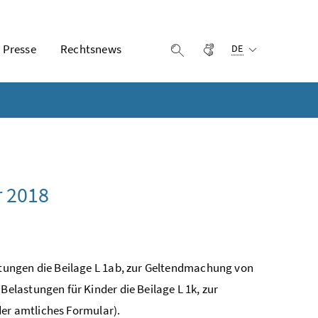
Ausgewählte Sprach
Presse
Rechtsnews
Gebärdensprache
Suche einblenden
DE
r 2018
tungen die Beilage L 1ab, zur Geltendmachung von
lastungen für Kinder die Beilage L 1k, zur
der amtliches Formular).