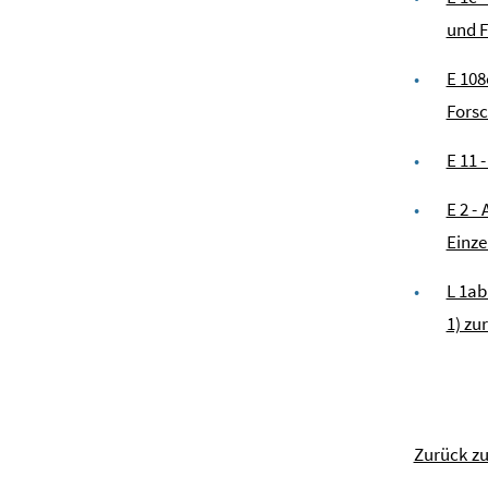
und F
E 108
Fors
E 11 
E 2 -
Einze
L 1ab
1) zu
Zurück z