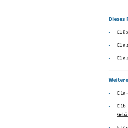
Dieses 
E1 ü
E1 al
E1 al
Weiter
E 1a 
E 1b 
Gebä
E 1c 