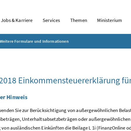
Jobs & Karriere
Services
Themen
Ministerium
Weitere Formulare und Informationen
 2018 Einkommensteuererklärung fü
er Hinweis
wenden Sie zur Berücksichtigung von außergewöhnlichen Belas
ibeträgen, Unterhaltsabsetzbeträgen oder außergewöhnlichen Be
 von ausländischen Einkünften die Beilage L 1i (FinanzOnline o