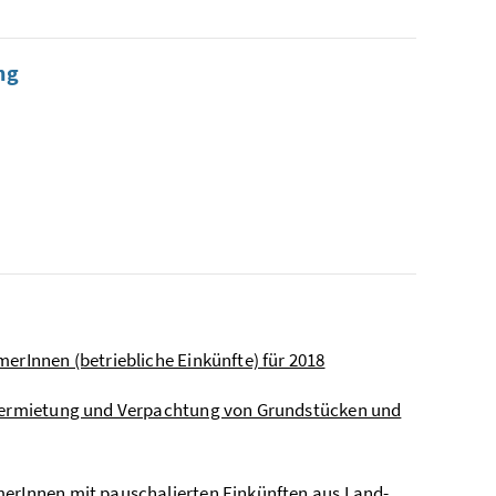
ng
erInnen (betriebliche Einkünfte) für 2018
s Vermietung und Verpachtung von Grundstücken und
merInnen mit pauschalierten Einkünften aus Land-