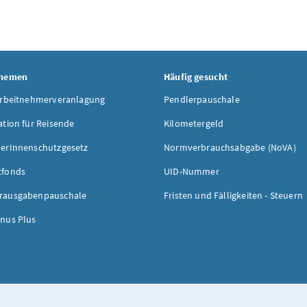
Themen
Häufig gesucht
Arbeitnehmerveranlagung
Pendlerpauschale
ation für Reisende
Kilometergeld
erInnenschutzgesetz
Normverbrauchsabgabe (NoVA)
tfonds
UID-Nummer
rausgabenpauschale
Fristen und Fälligkeiten - Steuern
nus Plus