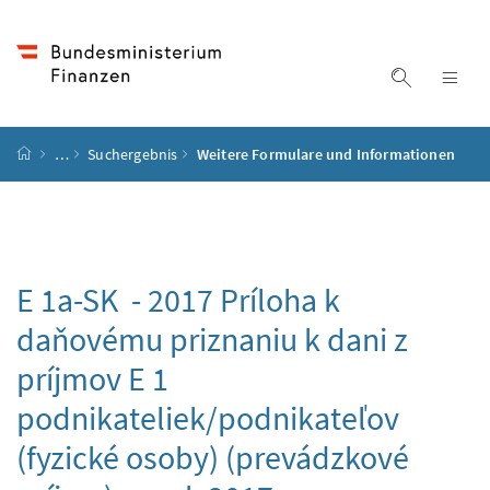
Accesskey
Accesskey
Accesskey
Accesskey
Zum Inhalt
Zum Hauptmenü
Zum Untermenü
Zur Suche
[4]
[1]
[3]
[2]
Suche ein
Nav
Startseite
…
Suchergebnis
Weitere Formulare und Informationen
E 1a-SK - 2017
Príloha k
daňovému priznaniu k dani z
príjmov E 1
podnikateliek/podnikateľov
(fyzické osoby) (prevádzkové