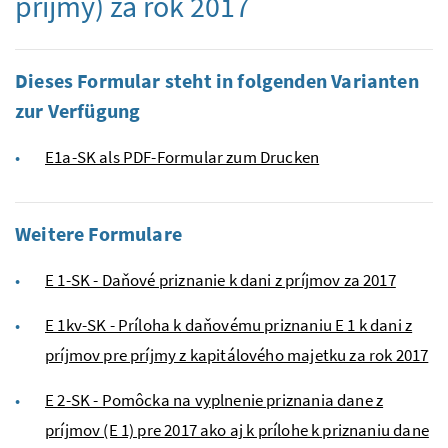
príjmy) za rok 2017
Dieses Formular steht in folgenden Varianten
zur Verfügung
E1a-SK als PDF-Formular zum Drucken
Weitere Formulare
E 1-SK - Daňové priznanie k dani z príjmov za 2017
E 1kv-SK - Príloha k daňovému priznaniu E 1 k dani z
príjmov pre príjmy z kapitálového majetku za rok 2017
E 2-SK - Pomôcka na vyplnenie priznania dane z
príjmov (E 1) pre 2017 ako aj k prílohe k priznaniu dane