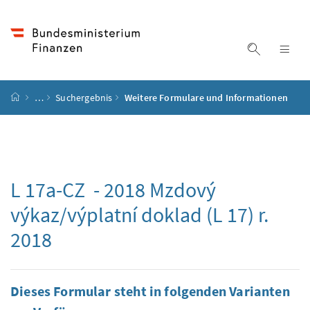
Accesskey
Accesskey
Accesskey
Accesskey
Zum Inhalt
Zum Hauptmenü
Zum Untermenü
Zur Suche
[4]
[1]
[3]
[2]
Suche ein
Nav
Startseite
…
Suchergebnis
Weitere Formulare und Informationen
L 17a-CZ - 2018
Mzdový
výkaz/výplatní doklad (L 17) r.
2018
Dieses Formular steht in folgenden Varianten