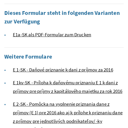
Dieses Formular steht in folgenden Varianten
zur Verfügung
E1a-SK als PDF-Formular zum Drucken
Weitere Formulare
E 1-SK - Daňové priznanie k dani z príjmov za 2016
E 1kv-SK - Príloha k daňovému priznaniu E 1 k dani z
príjmov pre príjmy z kapitálového majetku za rok 2016
E 2-SK - Pomôcka na vyplnenie priznania dane z
príjmov (E 1) pre 2016 ako aj k prílohe k priznaniu dane
z príjmov pre jednotlivých podnikateľov/ -ky