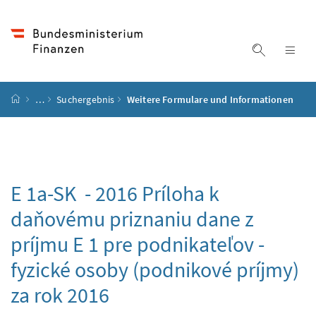
Accesskey
Accesskey
Accesskey
Accesskey
Zum Inhalt
Zum Hauptmenü
Zum Untermenü
Zur Suche
[4]
[1]
[3]
[2]
Suche ein
Nav
Startseite
…
Suchergebnis
Weitere Formulare und Informationen
E 1a-SK - 2016
Príloha k
daňovému priznaniu dane z
príjmu E 1 pre podnikateľov -
fyzické osoby (podnikové príjmy)
za rok 2016