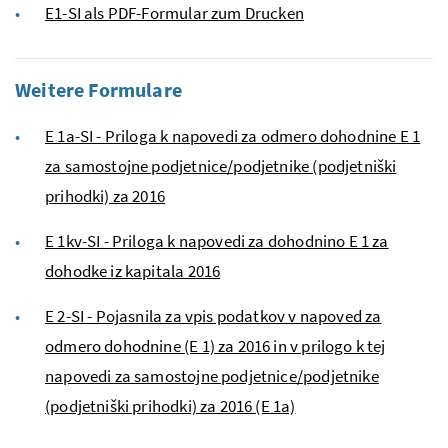
E1-SI als PDF-Formular zum Drucken
Weitere Formulare
E 1a-SI - Priloga k napovedi za odmero dohodnine E 1
za samostojne podjetnice/podjetnike (podjetniški
prihodki) za 2016
E 1kv-SI - Priloga k napovedi za dohodnino E 1 za
dohodke iz kapitala 2016
E 2-SI - Pojasnila za vpis podatkov v napoved za
odmero dohodnine (E 1) za 2016 in v prilogo k tej
napovedi za samostojne podjetnice/podjetnike
(podjetniški prihodki) za 2016 (E 1a)