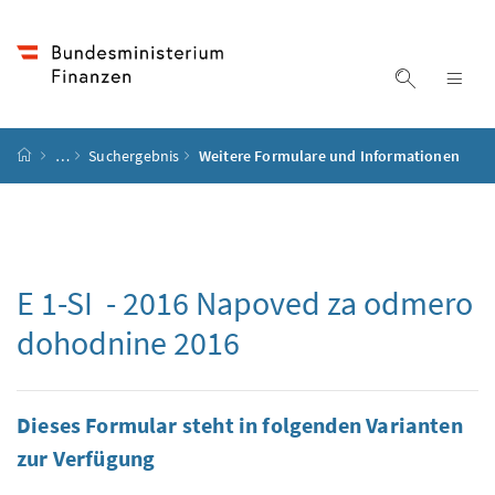
Accesskey
Accesskey
Accesskey
Accesskey
Zum Inhalt
Zum Hauptmenü
Zum Untermenü
Zur Suche
[4]
[1]
[3]
[2]
Suche ein
Nav
Startseite
…
Suchergebnis
Weitere Formulare und Informationen
E 1-SI - 2016
Napoved za odmero
dohodnine 2016
Dieses Formular steht in folgenden Varianten
zur Verfügung