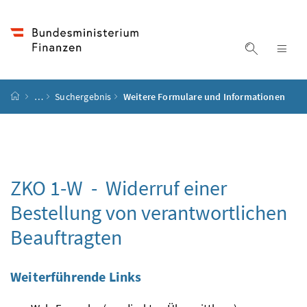
Accesskey
Accesskey
Accesskey
Accesskey
Zum Inhalt
Zum Hauptmenü
Zum Untermenü
Zur Suche
[4]
[1]
[3]
[2]
Suche ein
Nav
Startseite
…
Suchergebnis
Weitere Formulare und Informationen
ZKO 1-W - Widerruf einer
Bestellung von verantwortlichen
Beauftragten
Weiterführende Links