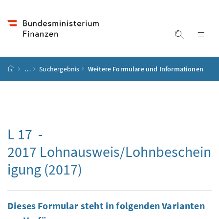
Accesskey
Accesskey
Accesskey
Accesskey
Zum Inhalt
Zum Hauptmenü
Zum Untermenü
Zur Suche
[4]
[1]
[3]
[2]
Suche ein
Nav
Startseite
…
Suchergebnis
Weitere Formulare und Informationen
L 17 -
2017 Lohnausweis/Lohnbeschein
igung (2017)
Dieses Formular steht in folgenden Varianten