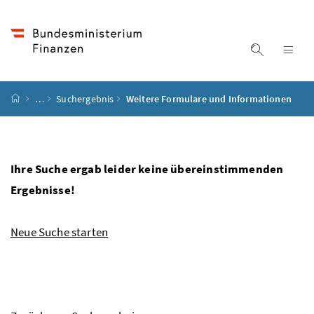
Accesskey
Accesskey
Accesskey
Accesskey
Zum Inhalt
Zum Hauptmenü
Zum Untermenü
Zur Suche
[4]
[1]
[3]
[2]
Suche ein
Nav
Startseite
…
Suchergebnis
Weitere Formulare und Informationen
Ihre Suche ergab leider keine übereinstimmenden
Ergebnisse!
Neue Suche starten