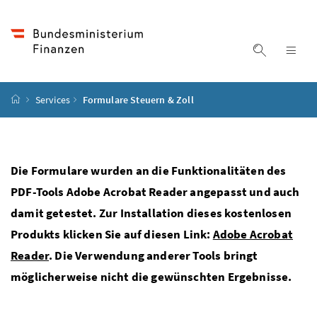
Accesskey
Accesskey
Accesskey
Accesskey
Zum Inhalt
Zum Hauptmenü
Zum Untermenü
Zur Suche
[4]
[1]
[3]
[2]
Suche ein
Nav
Startseite
Services
Formulare Steuern & Zoll
Die Formulare wurden an die Funktionalitäten des
PDF-Tools Adobe Acrobat Reader angepasst und auch
damit getestet. Zur Installation dieses kostenlosen
Produkts klicken Sie auf diesen Link:
Adobe Acrobat
Reader
. Die Verwendung anderer Tools bringt
möglicherweise nicht die gewünschten Ergebnisse.