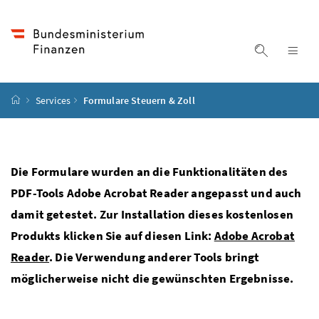
Accesskey
Accesskey
Accesskey
Accesskey
Zum Inhalt
Zum Hauptmenü
Zum Untermenü
Zur Suche
[4]
[1]
[3]
[2]
Suche ein
Nav
Startseite
Services
Formulare Steuern & Zoll
Die Formulare wurden an die Funktionalitäten des
PDF-Tools Adobe Acrobat Reader angepasst und auch
damit getestet. Zur Installation dieses kostenlosen
Produkts klicken Sie auf diesen Link:
Adobe Acrobat
Reader
. Die Verwendung anderer Tools bringt
möglicherweise nicht die gewünschten Ergebnisse.