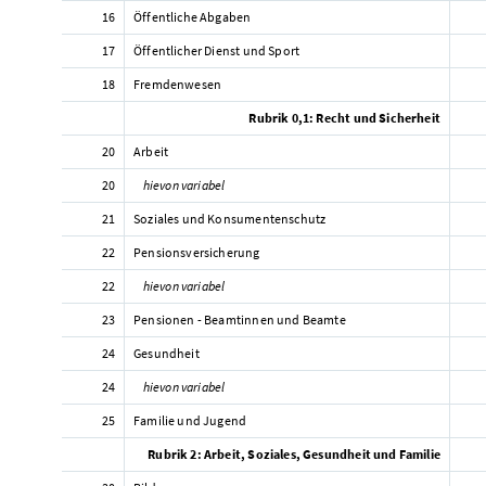
16
Öffentliche Abgaben
17
Öffentlicher Dienst und Sport
18
Fremdenwesen
Rubrik 0,1: Recht und Sicherheit
20
Arbeit
20
hievon variabel
21
Soziales und Konsumentenschutz
22
Pensionsversicherung
22
hievon variabel
23
Pensionen - Beamtinnen und Beamte
24
Gesundheit
24
hievon variabel
25
Familie und Jugend
Rubrik 2: Arbeit, Soziales, Gesundheit und Familie