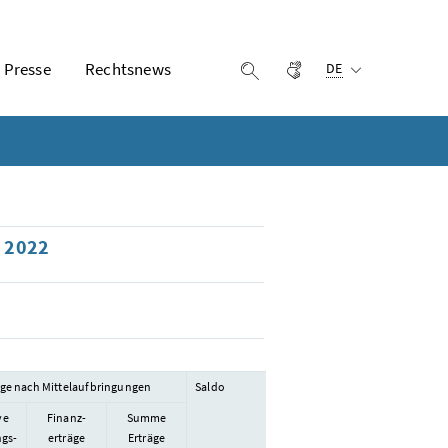
Ausgewählte Sprach
Presse
Rechtsnews
Gebärdensprache
Suche einblenden
DE
r 2022
äge nach Mittelaufbringungen
Saldo
ve
Finanz-
Summe
ngs-
erträge
Erträge