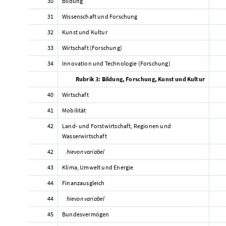
30
Bildung
31
Wissenschaft und Forschung
32
Kunst und Kultur
33
Wirtschaft (Forschung)
34
Innovation und Technologie (Forschung)
Rubrik 3: Bildung, Forschung, Kunst und Kultur
40
Wirtschaft
41
Mobilität
42
Land- und Forstwirtschaft, Regionen und
Wasserwirtschaft
42
hievon variabel
43
Klima, Umwelt und Energie
44
Finanzausgleich
44
hievon variabel
45
Bundesvermögen