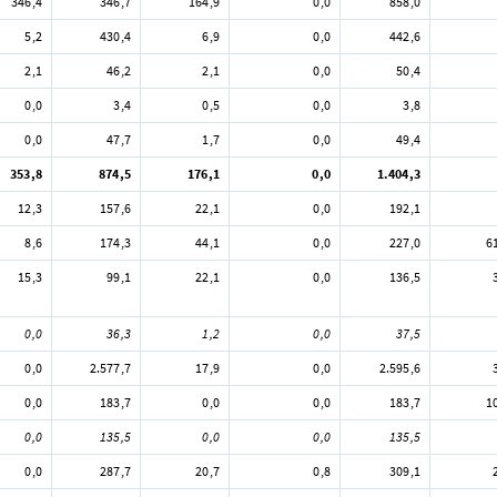
346,4
346,7
164,9
0,0
858,0
5,2
430,4
6,9
0,0
442,6
2,1
46,2
2,1
0,0
50,4
0,0
3,4
0,5
0,0
3,8
0,0
47,7
1,7
0,0
49,4
353,8
874,5
176,1
0,0
1.404,3
12,3
157,6
22,1
0,0
192,1
8,6
174,3
44,1
0,0
227,0
6
15,3
99,1
22,1
0,0
136,5
0,0
36,3
1,2
0,0
37,5
0,0
2.577,7
17,9
0,0
2.595,6
0,0
183,7
0,0
0,0
183,7
1
0,0
135,5
0,0
0,0
135,5
0,0
287,7
20,7
0,8
309,1