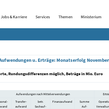
Jobs & Karriere
Services
Themen
Ministerium
Aufwendungen u. Erträge: Monatserfolg Novembe
erte, Rundungsdifferenzen möglich, Beträge in Mio. Euro
Aufwendungen nach Mittelverwendungen
Ertr
sonal-
Transfer-
betr.
Finanzaufwand
Summe
Operati
fwand
aufwand
Sachauf-
Auf-
Verwaltu