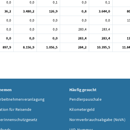
0,0
0,0
0,1
0,0
0,1
36,2
3.480,2
126,9
0,8
3.644,0
8
0,0
0,0
0,0
0,0
0,0
1
0,0
0,0
0,0
283,4
283,4
0,0
0,0
0,0
283,4
283,4
1
897,9
8.156,9
1.056,5
284,2
10.395,5
11.8
Themen
Häufig gesucht
Arbeitnehmerveranlagung
Pendlerpauschale
ation für Reisende
Kilometergeld
erInnenschutzgesetz
Normverbrauchsabgabe (NoVA)
tfonds
UID-Nummer