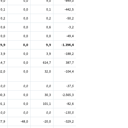
9,0
0,0
9,0
-849,0
0,1
0,0
0,1
-442,5
0,2
0,0
0,2
-50,2
0,6
0,0
0,6
-3,2
0,0
0,0
0,0
-49,4
9,9
0,0
9,9
-1.394,4
3,9
0,0
3,9
-188,2
14,7
0,0
614,7
387,7
32,0
0,0
32,0
-104,4
0,0
0,0
0,0
-37,5
30,3
0,0
30,3
-2.565,3
01,1
0,0
101,1
-82,6
0,0
0,0
0,0
-135,5
27,9
-48,0
-20,0
-329,2