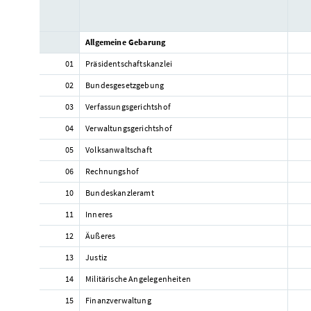
Allgemeine Gebarung
01
Präsidentschaftskanzlei
02
Bundesgesetzgebung
03
Verfassungsgerichtshof
04
Verwaltungsgerichtshof
05
Volksanwaltschaft
06
Rechnungshof
10
Bundeskanzleramt
11
Inneres
12
Äußeres
13
Justiz
14
Militärische Angelegenheiten
15
Finanzverwaltung