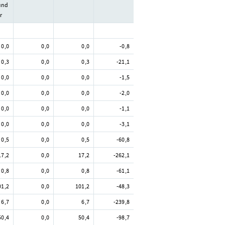
 und
r
0,0
0,0
0,0
-0,8
0,3
0,0
0,3
-21,1
0,0
0,0
0,0
-1,5
0,0
0,0
0,0
-2,0
0,0
0,0
0,0
-1,1
0,0
0,0
0,0
-3,1
0,5
0,0
0,5
-60,8
17,2
0,0
17,2
-262,1
0,8
0,0
0,8
-61,1
01,2
0,0
101,2
-48,3
6,7
0,0
6,7
-239,8
50,4
0,0
50,4
-98,7