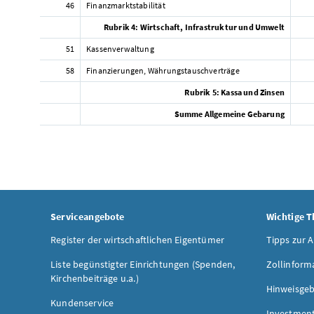
46
Finanzmarktstabilität
Rubrik 4: Wirtschaft, Infrastruktur und Umwelt
51
Kassenverwaltung
58
Finanzierungen, Währungstauschverträge
Rubrik 5: Kassa und Zinsen
Summe Allgemeine Gebarung
Serviceangebote
Wichtige 
Register der wirtschaftlichen Eigentümer
Tipps zur 
Liste begünstigter Einrichtungen (Spenden,
Zollinform
Kirchenbeiträge u.a.)
Hinweisgeb
Kundenservice
Investmen