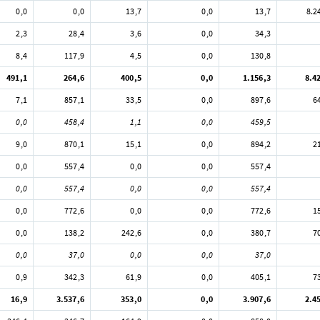
0,0
0,0
13,7
0,0
13,7
8.2
2,3
28,4
3,6
0,0
34,3
8,4
117,9
4,5
0,0
130,8
491,1
264,6
400,5
0,0
1.156,3
8.4
7,1
857,1
33,5
0,0
897,6
6
0,0
458,4
1,1
0,0
459,5
9,0
870,1
15,1
0,0
894,2
2
0,0
557,4
0,0
0,0
557,4
0,0
557,4
0,0
0,0
557,4
0,0
772,6
0,0
0,0
772,6
1
0,0
138,2
242,6
0,0
380,7
7
0,0
37,0
0,0
0,0
37,0
0,9
342,3
61,9
0,0
405,1
7
16,9
3.537,6
353,0
0,0
3.907,6
2.4