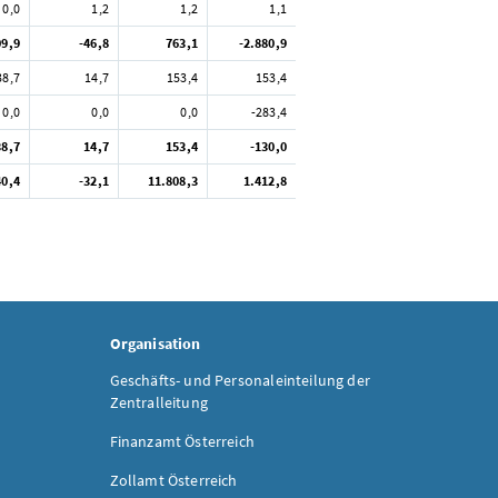
0,0
1,2
1,2
1,1
09,9
-46,8
763,1
-2.880,9
38,7
14,7
153,4
153,4
0,0
0,0
0,0
-283,4
38,7
14,7
153,4
-130,0
40,4
-32,1
11.808,3
1.412,8
Organisation
Geschäfts- und Personaleinteilung der
Zentralleitung
Finanzamt Österreich
Zollamt Österreich