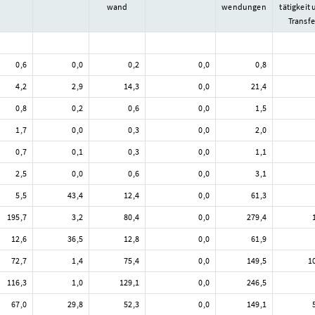
wand
wendungen
tätigkeit
Transfe
0,6
0,0
0,2
0,0
0,8
4,2
2,9
14,3
0,0
21,4
0,8
0,2
0,6
0,0
1,5
1,7
0,0
0,3
0,0
2,0
0,7
0,1
0,3
0,0
1,1
2,5
0,0
0,6
0,0
3,1
5,5
43,4
12,4
0,0
61,3
195,7
3,2
80,4
0,0
279,4
12,6
36,5
12,8
0,0
61,9
72,7
1,4
75,4
0,0
149,5
1
116,3
1,0
129,1
0,0
246,5
67,0
29,8
52,3
0,0
149,1