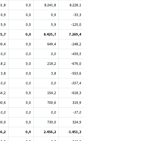
41,8
0,0
8.241,8
8.228,1
0,9
0,0
0,9
-33,3
5,9
0,0
5,9
-125,0
25,7
0,0
8.425,7
7.269,4
49,4
0,0
649,4
-248,2
0,0
0,0
0,0
-459,5
18,2
0,0
218,2
-676,0
3,8
0,0
3,8
-553,6
0,0
0,0
0,0
-557,4
54,2
0,0
154,2
-618,3
00,6
0,0
700,6
319,9
0,0
0,0
0,0
-37,0
30,0
0,0
730,0
324,9
56,2
0,0
2.456,2
-1.451,3