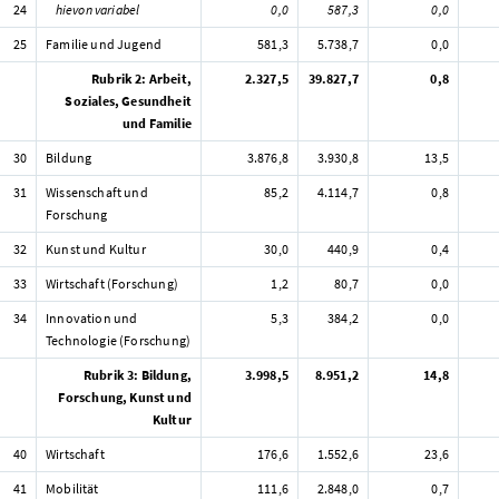
24
hievon variabel
0,0
587,3
0,0
25
Familie und Jugend
581,3
5.738,7
0,0
Rubrik 2: Arbeit,
2.327,5
39.827,7
0,8
Soziales, Gesundheit
und Familie
30
Bildung
3.876,8
3.930,8
13,5
31
Wissenschaft und
85,2
4.114,7
0,8
Forschung
32
Kunst und Kultur
30,0
440,9
0,4
33
Wirtschaft (Forschung)
1,2
80,7
0,0
34
Innovation und
5,3
384,2
0,0
Technologie (Forschung)
Rubrik 3: Bildung,
3.998,5
8.951,2
14,8
Forschung, Kunst und
Kultur
40
Wirtschaft
176,6
1.552,6
23,6
41
Mobilität
111,6
2.848,0
0,7