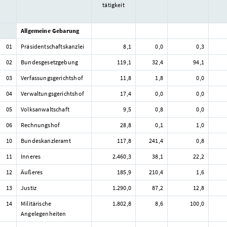
tätigkeit
Allgemeine Gebarung
01
Präsidentschaftskanzlei
8,1
0,0
0,3
02
Bundesgesetzgebung
119,1
32,4
94,1
03
Verfassungsgerichtshof
11,8
1,8
0,0
04
Verwaltungsgerichtshof
17,4
0,0
0,0
05
Volksanwaltschaft
9,5
0,8
0,0
06
Rechnungshof
28,8
0,1
1,0
10
Bundeskanzleramt
117,8
241,4
0,8
11
Inneres
2.460,3
38,1
22,2
12
Äußeres
185,9
210,4
1,6
13
Justiz
1.290,0
87,2
12,8
14
Militärische
1.802,8
8,6
100,0
Angelegenheiten