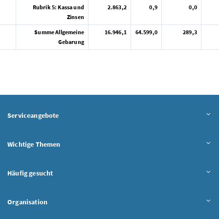
Rubrik 5: Kassa und
2.863,2
0,9
0,0
Zinsen
Summe Allgemeine
16.946,1
64.599,0
289,3
Gebarung
Serviceangebote
Wichtige Themen
Häufig gesucht
Organisation