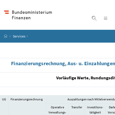
Accesskey
Accesskey
Accesskey
Accesskey
Zum Inhalt
Zum Hauptmenü
Zum Untermenü
Zur Suche
[4]
[1]
[3]
[2]
Suche ein
Nav
Startseite
Services
Finanzierungsrechnung, Aus- u. Einzahlungen
Vorläufige Werte, Rundungsdif
UG
Finanzierungsrechnung
Auszahlungen nach Mittelverwen
Operative
Transfer
Investitons-
Darl
Verwaltungs-
tätigkeit
Vors