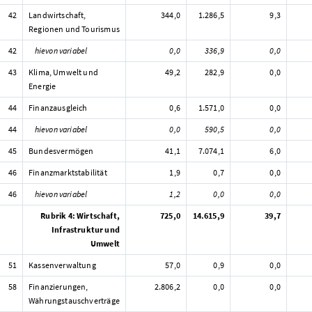
42
Landwirtschaft,
344,0
1.286,5
9,3
Regionen und Tourismus
42
hievon variabel
0,0
336,9
0,0
43
Klima, Umwelt und
49,2
282,9
0,0
Energie
44
Finanzausgleich
0,6
1.571,0
0,0
44
hievon variabel
0,0
590,5
0,0
45
Bundesvermögen
41,1
7.074,1
6,0
46
Finanzmarktstabilität
1,9
0,7
0,0
46
hievon variabel
1,2
0,0
0,0
Rubrik 4: Wirtschaft,
725,0
14.615,9
39,7
Infrastruktur und
Umwelt
51
Kassenverwaltung
57,0
0,9
0,0
58
Finanzierungen,
2.806,2
0,0
0,0
Währungstauschverträge