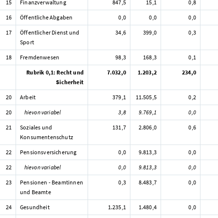
15
Finanzverwaltung
847,5
15,1
0,8
16
Öffentliche Abgaben
0,0
0,0
0,0
17
Öffentlicher Dienst und
34,6
399,0
0,3
Sport
18
Fremdenwesen
98,3
168,3
0,1
Rubrik 0,1: Recht und
7.032,0
1.203,2
234,0
Sicherheit
20
Arbeit
379,1
11.505,5
0,2
20
hievon variabel
3,8
9.769,1
0,0
21
Soziales und
131,7
2.806,0
0,6
Konsumentenschutz
22
Pensionsversicherung
0,0
9.813,3
0,0
22
hievon variabel
0,0
9.813,3
0,0
23
Pensionen - Beamtinnen
0,3
8.483,7
0,0
und Beamte
24
Gesundheit
1.235,1
1.480,4
0,0