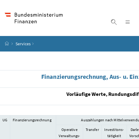
Accesskey
Accesskey
Accesskey
Accesskey
Zum Inhalt
Zum Hauptmenü
Zum Untermenü
Zur Suche
[4]
[1]
[3]
[2]
Suche ein
Nav
Startseite
Services
Finanzierungsrechnung, Aus- u. Ei
Vorläufige Werte, Rundungsdif
UG
Finanzierungsrechnung
Auszahlungen nach Mittelverwend
Operative
Transfer
Investitons-
Darl
Verwaltungs-
tätigkeit
Vorsc