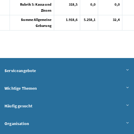
Rubrik 5: Kassa und
318,5
0,0
0,0
Zinsen
Summe Allgemeine
1.918,6
5.258,1
32,4
Gebarung
Serviceangebote
Wichtige Themen
Häufig gesucht
Organisation