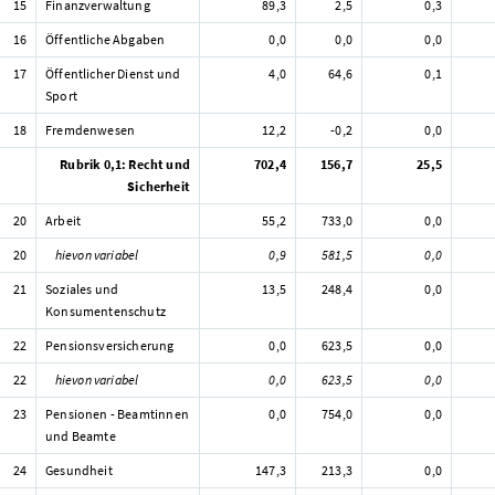
15
Finanzverwaltung
89,3
2,5
0,3
16
Öffentliche Abgaben
0,0
0,0
0,0
17
Öffentlicher Dienst und
4,0
64,6
0,1
Sport
18
Fremdenwesen
12,2
-0,2
0,0
Rubrik 0,1: Recht und
702,4
156,7
25,5
Sicherheit
20
Arbeit
55,2
733,0
0,0
20
hievon variabel
0,9
581,5
0,0
21
Soziales und
13,5
248,4
0,0
Konsumentenschutz
22
Pensionsversicherung
0,0
623,5
0,0
22
hievon variabel
0,0
623,5
0,0
23
Pensionen - Beamtinnen
0,0
754,0
0,0
und Beamte
24
Gesundheit
147,3
213,3
0,0