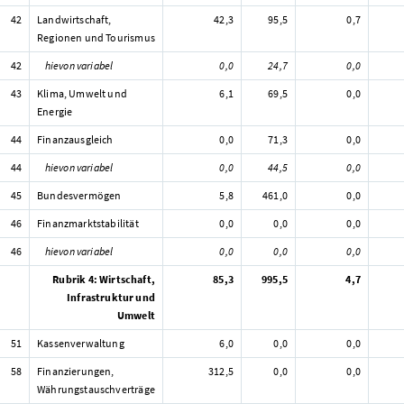
42
Landwirtschaft,
42,3
95,5
0,7
Regionen und Tourismus
42
hievon variabel
0,0
24,7
0,0
43
Klima, Umwelt und
6,1
69,5
0,0
Energie
44
Finanzausgleich
0,0
71,3
0,0
44
hievon variabel
0,0
44,5
0,0
45
Bundesvermögen
5,8
461,0
0,0
46
Finanzmarktstabilität
0,0
0,0
0,0
46
hievon variabel
0,0
0,0
0,0
Rubrik 4: Wirtschaft,
85,3
995,5
4,7
Infrastruktur und
Umwelt
51
Kassenverwaltung
6,0
0,0
0,0
58
Finanzierungen,
312,5
0,0
0,0
Währungstauschverträge