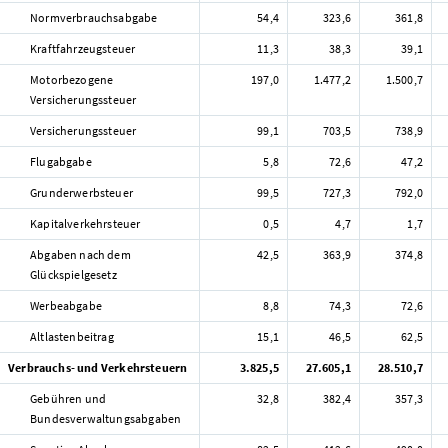
Normverbrauchsabgabe
54,4
323,6
361,8
Kraftfahrzeugsteuer
11,3
38,3
39,1
Motorbezogene
197,0
1.477,2
1.500,7
Versicherungssteuer
Versicherungssteuer
99,1
703,5
738,9
Flugabgabe
5,8
72,6
47,2
Grunderwerbsteuer
99,5
727,3
792,0
Kapitalverkehrsteuer
0,5
4,7
1,7
Abgaben nach dem
42,5
363,9
374,8
Glückspielgesetz
Werbeabgabe
8,8
74,3
72,6
Altlastenbeitrag
15,1
46,5
62,5
Verbrauchs- und Verkehrsteuern
3.825,5
27.605,1
28.510,7
Gebühren und
32,8
382,4
357,3
Bundesverwaltungsabgaben