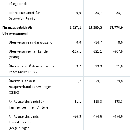
Pflegefonds
Lohnsteueranteil für
0,0
-33,7
-33,7
Österreich-Fonds
Finanzausgleich Ab-
-1.927,1
-17.389,3
-17.774,9
Überweisungen I
Überweisung an das Ausland
0,0
-34,7
0,0
Überweisungen an Länder
-105,1
-821,1
-907,9
(GSBG)
Überweis. an Österreichisches
-3,7
-23,3
-31,0
Rotes Kreuz (GSBG)
Überweis. an den
-91,7
-629,1
-639,8
Hauptverband der SV-Träger
(GSBG)
An Ausgleichsfonds für
-81,1
-318,3
-373,3
Familienbeihilfen (Anteile)
An Ausgleichsfonds
-86,3
-474,6
-474,6
f.Familienbeihilf.
(Abgeltungen)