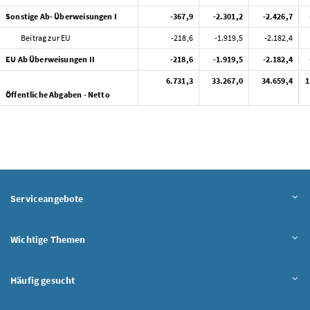
Sonstige Ab- Überweisungen I
-367,9
-2.301,2
-2.426,7
Beitrag zur EU
-218,6
-1.919,5
-2.182,4
EU Ab Überweisungen II
-218,6
-1.919,5
-2.182,4
6.731,3
33.267,0
34.659,4
1
Öffentliche Abgaben - Netto
Serviceangebote
Wichtige Themen
Häufig gesucht