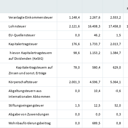
Veranlagte Einkommensteuer
1.148,4
2.267,6
2.553,2
Lohnsteuer
2.121,6
16.408,3
17.458,0
EU-Quellensteuer
0,0
46,2
1,5
Kapitalertragsteuer
176,6
1.733,7
2.013,7
hievon Kapitalertragsteuern
98,6
1.153,2
1.384,7
auf Dividenden (KeStG)
Kapitalertragsteuern auf
78,0
580,4
629,0
Zinsen und sonst. Erträge
Körperschaftsteuer
2.001,3
4.596,7
5.364,1
Abgeltungsteuern aus
0,0
10,4
-0,6
internationalen Abkommen
Stiftungseingangsteuer
1,5
12,5
52,0
Abgabe von Zuwendungen
0,0
0,0
0,3
Wohnbauförderungsbeitrag
0,0
689,5
0,8