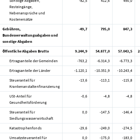
Sonstige Abgaben,
-82,5
412,6
490,0
Resteingänge,
Nebenansprüche und
Kostenersätze
Gebühren,
-49,7
795,0
847,3
Bundesverwaltungsabgaben und
sonstige Abgaben
Öffentliche Abgaben Brutto
9.244,9
54.877,0
57.043,5
2
Ertragsanteile der Gemeinden
-763,2
-6.314,3
-6.773,3
Ertragsanteile der Länder
-1.120,1
-10.351,9
-10.243,4
Steueranteil für
-13,6
-113,1
-115,8
Krankenanstaltenfinanzierung
USt-Anteil für
-0,6
-4,8
-4,8
Gesundheitsförderung
Steueranteil für
0,0
-147,5
-146,4
Siedlungswasserwirtschaft
Katastrophenfonds
-29,6
-249,0
-274,5
Umsatzsteueranteil für
0,0
-175,0
-183,0