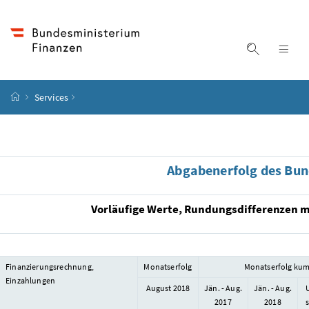
Accesskey
Accesskey
Accesskey
Accesskey
Zum Inhalt
Zum Hauptmenü
Zum Untermenü
Zur Suche
[4]
[1]
[3]
[2]
Suche ein
Nav
Startseite
Services
Abgabenerfolg des Bun
Vorläufige Werte, Rundungsdifferenzen mö
Finanzierungsrechnung,
Monatserfolg
Monatserfolg kum
Einzahlungen
August 2018
Jän. - Aug.
Jän. - Aug.
2017
2018