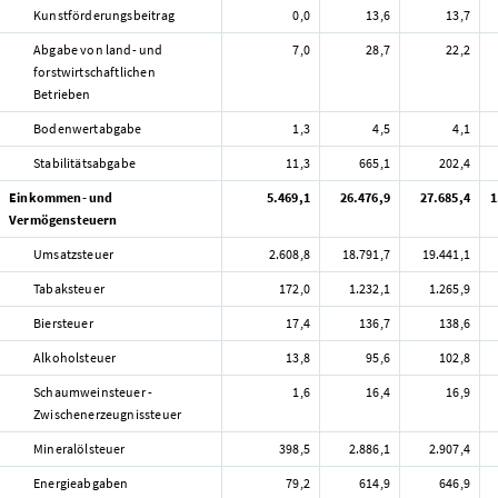
Kunstförderungsbeitrag
0,0
13,6
13,7
Abgabe von land- und
7,0
28,7
22,2
forstwirtschaftlichen
Betrieben
Bodenwertabgabe
1,3
4,5
4,1
Stabilitätsabgabe
11,3
665,1
202,4
Einkommen- und
5.469,1
26.476,9
27.685,4
1
Vermögensteuern
Umsatzsteuer
2.608,8
18.791,7
19.441,1
Tabaksteuer
172,0
1.232,1
1.265,9
Biersteuer
17,4
136,7
138,6
Alkoholsteuer
13,8
95,6
102,8
Schaumweinsteuer -
1,6
16,4
16,9
Zwischenerzeugnissteuer
Mineralölsteuer
398,5
2.886,1
2.907,4
Energieabgaben
79,2
614,9
646,9