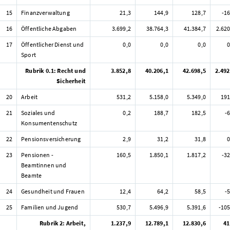
15
Finanzverwaltung
21,3
144,9
128,7
-16
16
Öffentliche Abgaben
3.699,2
38.764,3
41.384,7
2.620
17
Öffentlicher Dienst und
0,0
0,0
0,0
0
Sport
Rubrik 0.1: Recht und
3.852,8
40.206,1
42.698,5
2.492
Sicherheit
20
Arbeit
531,2
5.158,0
5.349,0
191
21
Soziales und
0,2
188,7
182,5
-
Konsumentenschutz
22
Pensionsversicherung
2,9
31,2
31,8
0
23
Pensionen -
160,5
1.850,1
1.817,2
-32
Beamtinnen und
Beamte
24
Gesundheit und Frauen
12,4
64,2
58,5
-
25
Familien und Jugend
530,7
5.496,9
5.391,6
-105
Rubrik 2: Arbeit,
1.237,9
12.789,1
12.830,6
41