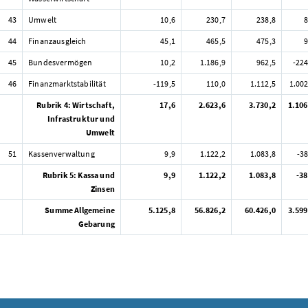
43
Umwelt
10,6
230,7
238,8
8
44
Finanzausgleich
45,1
465,5
475,3
9
45
Bundesvermögen
10,2
1.186,9
962,5
-224
46
Finanzmarktstabilität
-119,5
110,0
1.112,5
1.002
Rubrik 4: Wirtschaft,
17,6
2.623,6
3.730,2
1.106
Infrastruktur und
Umwelt
51
Kassenverwaltung
9,9
1.122,2
1.083,8
-38
Rubrik 5: Kassa und
9,9
1.122,2
1.083,8
-38
Zinsen
Summe Allgemeine
5.125,8
56.826,2
60.426,0
3.599
Gebarung