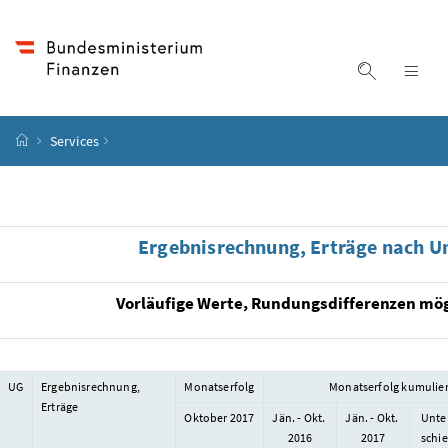
Accesskey
Accesskey
Accesskey
Accesskey
Zum Inhalt
Zum Hauptmenü
Zum Untermenü
Zur Suche
[4]
[1]
[3]
[2]
Suche ein
Nav
Startseite
Services
Ergebnisrechnung, Erträge nach U
Vorläufige Werte, Rundungsdifferenzen mögl
UG
Ergebnisrechnung,
Monatserfolg
Monatserfolg kumulier
Erträge
Oktober 2017
Jän. - Okt.
Jän. - Okt.
Unte
2016
2017
schi