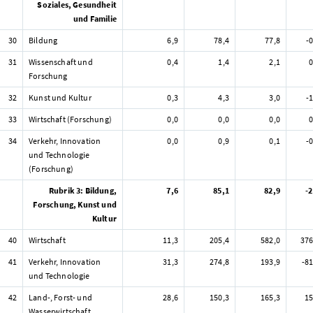
Soziales, Gesundheit
und Familie
30
Bildung
6,9
78,4
77,8
-
31
Wissenschaft und
0,4
1,4
2,1
0
Forschung
32
Kunst und Kultur
0,3
4,3
3,0
-
33
Wirtschaft (Forschung)
0,0
0,0
0,0
0
34
Verkehr, Innovation
0,0
0,9
0,1
-
und Technologie
(Forschung)
Rubrik 3: Bildung,
7,6
85,1
82,9
-2
Forschung, Kunst und
Kultur
40
Wirtschaft
11,3
205,4
582,0
376
41
Verkehr, Innovation
31,3
274,8
193,9
-81
und Technologie
42
Land-, Forst- und
28,6
150,3
165,3
15
Wasserwirtschaft