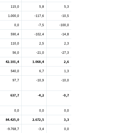
115,0
5,8
5,3
1.000,0
-117,6
-10,5
0,0
-7,5
-100,0
590,4
-102,4
-14,8
110,0
2,5
2,3
56,0
-21,0
-27,3
42.101,4
1.068,4
2,6
540,0
6,7
1,3
97,7
-10,9
-10,0
637,7
-4,2
-0,7
0,0
0,0
0,0
84.425,0
2.672,5
3,3
-9.768,7
-3,4
0,0