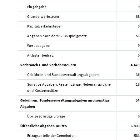
Flugabgabe
9
Grunderwerbsteuer
88
Kapitalverkehrsteuer
0
Abgaben nach dem Glückspielgesetz
51
Werbeabgabe
9
Altlastenbeitrag
0
Verbrauchs- und Verkehrsteuern
4.470
Gebühren und Bundesverwaltungsabgaben
36
Sonstige Abgaben, Resteingänge, Nebenansprüche
18
und Kostenersätze
Gebühren, Bundesverwaltungsabgaben und sonstige
54
Abgaben
Übrige sonstige Erträge
0
Öffentliche Abgaben Brutto
6.808
Ertragsanteile der Gemeinden
-581