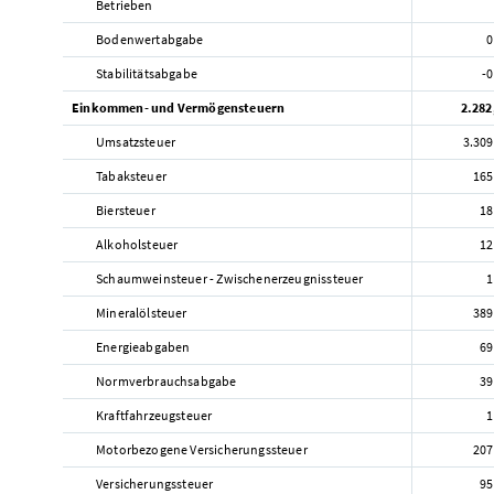
Betrieben
Bodenwertabgabe
0
Stabilitätsabgabe
-0
Einkommen- und Vermögensteuern
2.282
Umsatzsteuer
3.309
Tabaksteuer
165
Biersteuer
18
Alkoholsteuer
12
Schaumweinsteuer - Zwischenerzeugnissteuer
1
Mineralölsteuer
389
Energieabgaben
69
Normverbrauchsabgabe
39
Kraftfahrzeugsteuer
1
Motorbezogene Versicherungssteuer
207
Versicherungssteuer
95