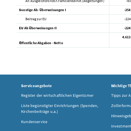
An Ausgleichsfonds f.Familienbeihilf.(Abgeltungen)
-43
Sonstige Ab- Überweisungen I
-258
Beitrag zur EU
-224
EU Ab Überweisungen II
-224
4.613
Öffentliche Abgaben - Netto
Serviceangebote
Wichtige 
Register der wirtschaftlichen Eigentümer
Tipps zur 
Liste begünstigter Einrichtungen (Spenden,
Zollinform
Kirchenbeiträge u.a.)
Hinweisgeb
Kundenservice
Investmen