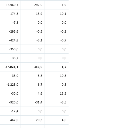
-15.969,7
-292,0
-1,9
-174,3
-15,9
-10,1
-7,3
0,0
0,0
-295,6
-0,5
-0,2
-424,8
-3,1
-0,7
-350,0
0,0
0,0
-33,7
0,0
0,0
-27.024,1
-315,0
-1,2
-33,0
3,8
10,3
-1.225,0
6,7
0,5
-30,0
4,6
13,3
-920,0
-31,4
-3,5
-12,4
0,0
0,0
-467,0
-20,3
-4,6