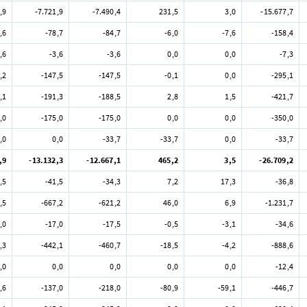
,9
-7.721,9
-7.490,4
231,5
3,0
-15.677,7
,6
-78,7
-84,7
-6,0
-7,6
-158,4
,6
-3,6
-3,6
0,0
0,0
-7,3
,2
-147,5
-147,5
-0,1
0,0
-295,1
,1
-191,3
-188,5
2,8
1,5
-421,7
,0
-175,0
-175,0
0,0
0,0
-350,0
,0
0,0
-33,7
-33,7
0,0
-33,7
,9
-13.132,3
-12.667,1
465,2
3,5
-26.709,2
,5
-41,5
-34,3
7,2
17,3
-36,8
,5
-667,2
-621,2
46,0
6,9
-1.231,7
,0
-17,0
-17,5
-0,5
-3,1
-34,6
,3
-442,1
-460,7
-18,5
-4,2
-888,6
,0
0,0
0,0
0,0
0,0
-12,4
,6
-137,0
-218,0
-80,9
-59,1
-446,7