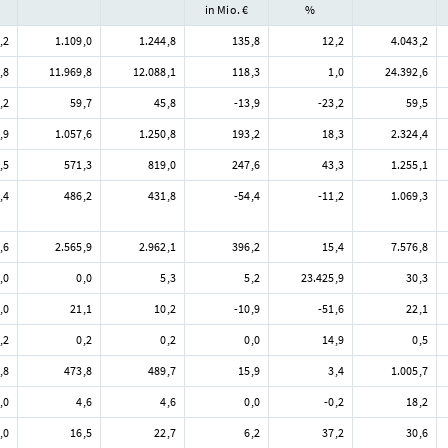
in Mio. €
%
,2
1.109,0
1.244,8
135,8
12,2
4.043,2
,8
11.969,8
12.088,1
118,3
1,0
24.392,6
,2
59,7
45,8
-13,9
-23,2
59,5
,9
1.057,6
1.250,8
193,2
18,3
2.324,4
,5
571,3
819,0
247,6
43,3
1.255,1
,4
486,2
431,8
-54,4
-11,2
1.069,3
,6
2.565,9
2.962,1
396,2
15,4
7.576,8
,0
0,0
5,3
5,2
23.425,9
30,3
,0
21,1
10,2
-10,9
-51,6
22,1
,2
0,2
0,2
0,0
14,9
0,5
,8
473,8
489,7
15,9
3,4
1.005,7
,0
4,6
4,6
0,0
-0,2
18,2
,0
16,5
22,7
6,2
37,2
30,6