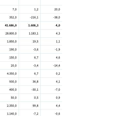
7,0
1,2
20,0
352,0
-216,1
-38,0
41.686,0
1.608,3
4,0
28.800,0
1.183,1
4,3
1.850,0
19,5
1,1
190,0
-3,6
-1,9
150,0
6,7
4,6
20,0
-3,4
-14,4
4.350,0
6,7
0,2
930,0
36,8
4,1
400,0
-30,1
-7,0
50,0
0,5
0,9
2.350,0
99,8
4,4
1.140,0
-7,2
-0,6