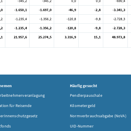
,1
-345,2
-345,2
0,0
0,0
-690,4
,0
-1.650,1
-1.697,0
-46,9
-2,8
-3.341,3
,2
-1.235,4
-1.356,2
-120,8
-9,8
-2.728,3
,2
-1.235,4
-1.356,2
-120,8
-9,8
-2.728,3
,1
21.957,6
25.274,5
3.316,9
15,1
48.973,8
Themen
Häufig gesucht
Arbeitnehmerveranlagung
Pendlerpauschale
ation für Reisende
Kilometergeld
erInnenschutzgesetz
Normverbrauchsabgabe (NoVA)
tfonds
UID-Nummer