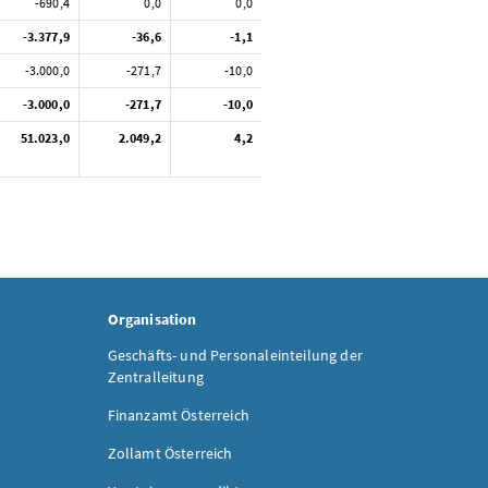
-690,4
0,0
0,0
-3.377,9
-36,6
-1,1
-3.000,0
-271,7
-10,0
-3.000,0
-271,7
-10,0
51.023,0
2.049,2
4,2
Organisation
Geschäfts- und Personaleinteilung der
Zentralleitung
Finanzamt Österreich
Zollamt Österreich