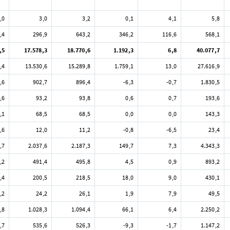
,0
3,0
3,2
0,1
4,1
5,8
,4
296,9
643,2
346,2
116,6
568,1
,5
17.578,3
18.770,6
1.192,3
6,8
40.077,7
,4
13.530,6
15.289,8
1.759,1
13,0
27.616,9
,6
902,7
896,4
-6,3
-0,7
1.830,5
,6
93,2
93,8
0,6
0,7
193,6
,1
68,5
68,5
0,0
0,0
143,3
,6
12,0
11,2
-0,8
-6,5
23,4
,7
2.037,6
2.187,3
149,7
7,3
4.343,3
,2
491,4
495,8
4,5
0,9
893,2
,4
200,5
218,5
18,0
9,0
430,1
,2
24,2
26,1
1,9
7,9
49,5
,8
1.028,3
1.094,4
66,1
6,4
2.250,2
,7
535,6
526,3
-9,3
-1,7
1.147,2