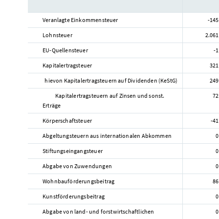
Veranlagte Einkommensteuer
-145
Lohnsteuer
2.061
EU-Quellensteuer
-1
Kapitalertragsteuer
321
hievon Kapitalertragsteuern auf Dividenden (KeStG)
249
Kapitalertragsteuern auf Zinsen und sonst.
72
Erträge
Körperschaftsteuer
-41
Abgeltungsteuern aus internationalen Abkommen
0
Stiftungseingangsteuer
0
Abgabe von Zuwendungen
0
Wohnbauförderungsbeitrag
86
Kunstförderungsbeitrag
0
Abgabe von land- und forstwirtschaftlichen
0