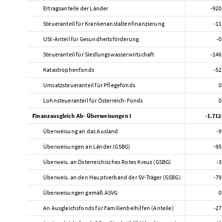
Ertragsanteile der Länder
-920
Steueranteil für Krankenanstaltenfinanzierung
-11
USt-Anteil für Gesundheitsförderung
-0
Steueranteil für Siedlungswasserwirtschaft
-146
Katastrophenfonds
-52
Umsatzsteueranteil für Pflegefonds
0
Lohnsteueranteil für Österreich-Fonds
0
Finanzausgleich Ab- Überweisungen I
-1.712
Überweisung an das Ausland
-9
Überweisungen an Länder (GSBG)
-95
Überweis. an Österreichisches Rotes Kreuz (GSBG)
-3
Überweis. an den Hauptverband der SV-Träger (GSBG)
-79
Überweisungen gemäß ASVG
0
An Ausgleichsfonds für Familienbeihilfen (Anteile)
-27