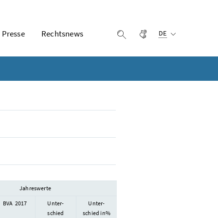
Ausgewählte Sprach
Presse
Rechtsnews
Gebärdensprache
Suche einblenden
DE
Jahreswerte
BVA 2017
Unter-
Unter-
schied
schied in%