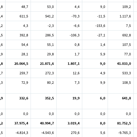
,8
48,7
53,0
4,4
9,0
109,2
,4
611,5
541,2
-70,3
-11,5
1.117,6
,2
4,3
-2,3
-6,6
-153,6
7,5
,5
392,8
286,5
-106,3
-27,1
692,8
,6
54,4
55,1
0,8
1,4
107,5
,9
28,1
29,8
1,7
5,9
77,0
,8
20.064,5
21.871,6
1.807,1
9,0
41.033,0
,7
259,7
272,3
12,6
4,9
533,3
,3
72,9
80,2
7,3
9,9
108,5
,9
332,6
352,5
19,9
6,0
641,8
,0
0,0
0,0
0,0
0,0
0,0
,2
37.975,4
40.994,7
3.019,4
8,0
81.752,5
,5
-4.814,3
-4.543,6
270,6
5,6
-9.765,3