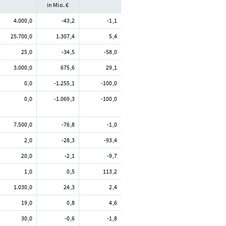
in Mio. €
4.000,0
-43,2
-1,1
25.700,0
1.307,4
5,4
25,0
-34,5
-58,0
3.000,0
675,6
29,1
0,0
-1.255,1
-100,0
0,0
-1.069,3
-100,0
7.500,0
-76,8
-1,0
2,0
-28,3
-93,4
20,0
-2,1
-9,7
1,0
0,5
113,2
1.030,0
24,3
2,4
19,0
0,8
4,6
30,0
-0,6
-1,8