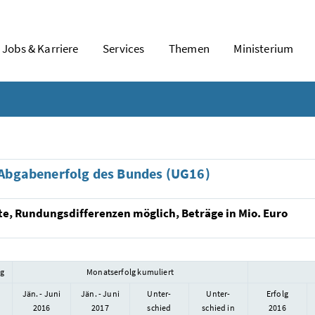
Jobs & Karriere
Services
Themen
Ministerium
Abgabenerfolg des Bundes (UG16)
te, Rundungsdifferenzen möglich, Beträge in Mio. Euro
lg
Monatserfolg kumuliert
Jän. - Juni
Jän. - Juni
Unter-
Unter-
Erfolg
2016
2017
schied
schied in
2016