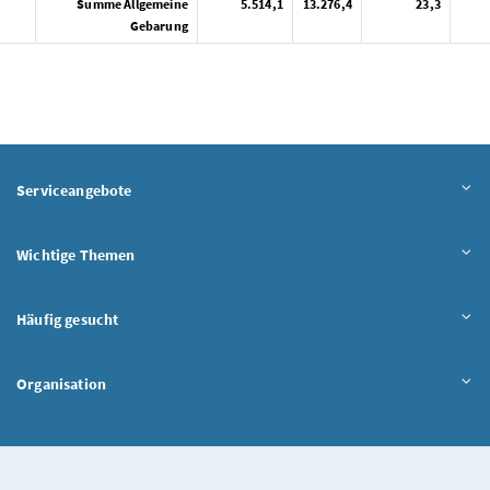
Summe Allgemeine
5.514,1
13.276,4
23,3
Gebarung
Serviceangebote
Wichtige Themen
Häufig gesucht
Organisation