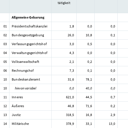
tätigkeit
Allgemeine Gebarung
01
Präsidentschaftskanzlei
1,8
0,0
0,0
02
Bundesgesetzgebung
26,0
10,8
0,1
03
Verfassungsgerichtshof
3,0
0,5
0,0
04
Verwaltungsgerichtshof
4,3
0,0
0,0
05
Volksanwaltschaft
2,1
0,2
0,0
06
Rechnungshof
7,3
0,1
0,0
10
Bundeskanzleramt
31,6
78,1
0,0
10
hievon variabel
0,0
40,0
0,0
11
Inneres
621,0
44,5
0,7
12
Äußeres
46,8
71,6
0,2
13
Justiz
318,5
16,8
2,9
14
Militärische
378,9
33,1
13,0