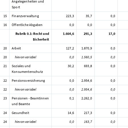
Angelegenheiten und
Sport
15
Finanzverwaltung
223,3
35,7
0,0
16
Öffentliche Abgaben
0,0
0,0
0,0
Rubrik 0.1: Recht und
1.664,6
291,3
17,0
Sicherheit
20
Arbeit
127,2
1.870,9
0,0
20
hievon variabel
0,0
1.560,5
0,0
21
Soziales und
30,2
693,8
0,0
Konsumentenschutz
22
Pensionsversicherung
0,0
2.954,6
0,0
22
hievon variabel
0,0
2.954,6
0,0
23
Pensionen - Beamtinnen
0,1
2.262,0
0,0
und Beamte
24
Gesundheit
14,6
217,3
0,0
24
hievon variabel
0,0
163,7
0,0