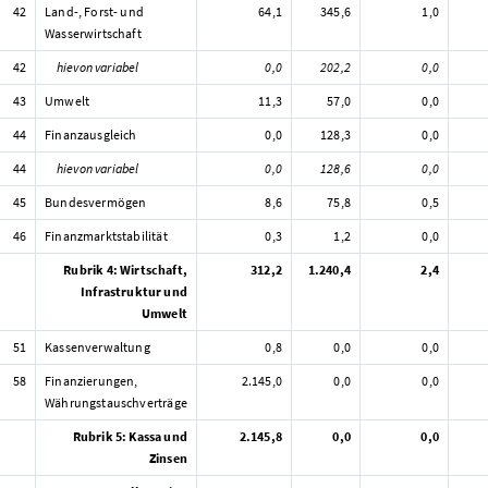
42
Land-, Forst- und
64,1
345,6
1,0
Wasserwirtschaft
42
hievon variabel
0,0
202,2
0,0
43
Umwelt
11,3
57,0
0,0
44
Finanzausgleich
0,0
128,3
0,0
44
hievon variabel
0,0
128,6
0,0
45
Bundesvermögen
8,6
75,8
0,5
46
Finanzmarktstabilität
0,3
1,2
0,0
Rubrik 4: Wirtschaft,
312,2
1.240,4
2,4
Infrastruktur und
Umwelt
51
Kassenverwaltung
0,8
0,0
0,0
58
Finanzierungen,
2.145,0
0,0
0,0
Währungstauschverträge
Rubrik 5: Kassa und
2.145,8
0,0
0,0
Zinsen