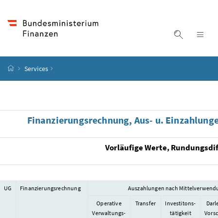
Accesskey
Accesskey
Accesskey
Accesskey
Zum Inhalt
Zum Hauptmenü
Zum Untermenü
Zur Suche
[4]
[1]
[3]
[2]
Suche ein
Nav
Startseite
Services
Finanzierungsrechnung, Aus- u. Einzahlung
Vorläufige Werte, Rundungsdif
UG
Finanzierungsrechnung
Auszahlungen nach Mittelverwen
Operative
Transfer
Investitons-
Darl
Verwaltungs-
tätigkeit
Vors