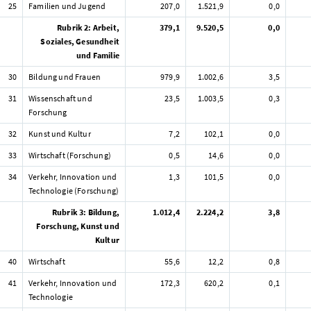
25
Familien und Jugend
207,0
1.521,9
0,0
Rubrik 2: Arbeit,
379,1
9.520,5
0,0
Soziales, Gesundheit
und Familie
30
Bildung und Frauen
979,9
1.002,6
3,5
31
Wissenschaft und
23,5
1.003,5
0,3
Forschung
32
Kunst und Kultur
7,2
102,1
0,0
33
Wirtschaft (Forschung)
0,5
14,6
0,0
34
Verkehr, Innovation und
1,3
101,5
0,0
Technologie (Forschung)
Rubrik 3: Bildung,
1.012,4
2.224,2
3,8
Forschung, Kunst und
Kultur
40
Wirtschaft
55,6
12,2
0,8
41
Verkehr, Innovation und
172,3
620,2
0,1
Technologie