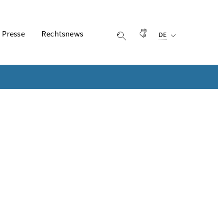
Ausgewählte Sprach
Presse
Rechtsnews
Gebärdensprache
DE
Suche einblenden