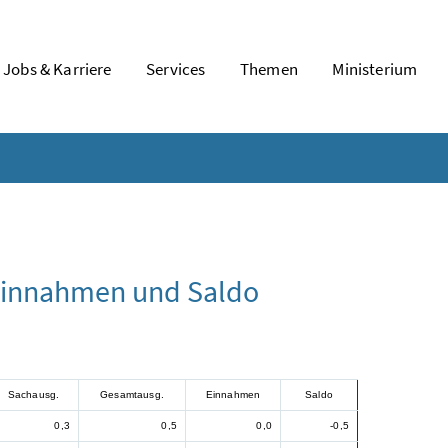
Jobs & Karriere
Services
Themen
Ministerium
Einnahmen und Saldo
Sachausg.
Gesamtausg.
Einnahmen
Saldo
0,3
0,5
0,0
-0,5