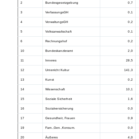
2
Bundesgesetzgebung
0,7
3
VerfassungsGH
0,1
4
VerwaltungsGH
0,2
5
Volksanwaltschaft
0,1
6
Rechnungshof
0,2
10
Bundeskanzleramt
2,0
11
Inneres
28,5
12
Unterricht Kultur
141,3
13
Kunst
0,2
14
Wissenschaft
10,1
15
Soziale Sicherheit
1,6
16
Sozialversicherung
0,0
17
Gesundheit, Frauen
0,9
19
Fam.,Gen.,Konsum.
0,0
20
Äußeres
4,0