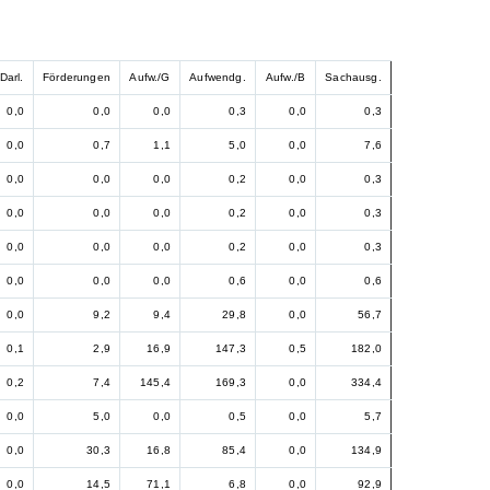
Darl.
Förderungen
Aufw./G
Aufwendg.
Aufw./B
Sachausg.
0,0
0,0
0,0
0,3
0,0
0,3
0,0
0,7
1,1
5,0
0,0
7,6
0,0
0,0
0,0
0,2
0,0
0,3
0,0
0,0
0,0
0,2
0,0
0,3
0,0
0,0
0,0
0,2
0,0
0,3
0,0
0,0
0,0
0,6
0,0
0,6
0,0
9,2
9,4
29,8
0,0
56,7
0,1
2,9
16,9
147,3
0,5
182,0
0,2
7,4
145,4
169,3
0,0
334,4
0,0
5,0
0,0
0,5
0,0
5,7
0,0
30,3
16,8
85,4
0,0
134,9
0,0
14,5
71,1
6,8
0,0
92,9