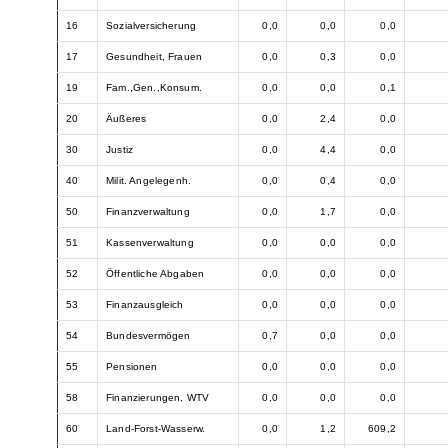
16
Sozialversicherung
0,0
0,0
0,0
17
Gesundheit, Frauen
0,0
0,3
0,0
19
Fam.,Gen.,Konsum.
0,0
0,0
0,1
20
Äußeres
0,0
2,4
0,0
30
Justiz
0,0
4,4
0,0
40
Milit. Angelegenh.
0,0
0,4
0,0
50
Finanzverwaltung
0,0
1,7
0,0
51
Kassenverwaltung
0,0
0,0
0,0
52
Öffentliche Abgaben
0,0
0,0
0,0
53
Finanzausgleich
0,0
0,0
0,0
54
Bundesvermögen
0,7
0,0
0,0
55
Pensionen
0,0
0,0
0,0
58
Finanzierungen, WTV
0,0
0,0
0,0
60
Land-Forst-Wasserw.
0,0
1,2
609,2