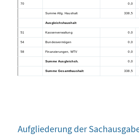
70
0,0
Summe Allg. Haushalt
338,5
Ausgleichshaushalt
51
Kassenverwaltung
0,0
54
Bundesvermögen
0,0
58
Finanzierungen, WTV
0,0
Summe Ausgleichsh.
0,0
Summe Gesamthaushalt
338,5
Aufgliederung der Sachausgab