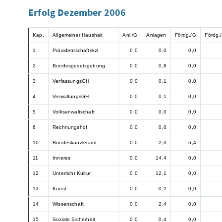
Erfolg Dezember 2006
Kap.
Allgemeiner Haushalt
Anl./G
Anlagen
Fördg./G
Fördg./
1
Präsidentschaftskzl.
0,0
0,0
0,0
2
Bundesgesetzgebung
0,0
0,8
0,0
3
VerfassungsGH
0,0
0,1
0,0
4
VerwaltungsGH
0,0
0,1
0,0
5
Volksanwaltschaft
0,0
0,0
0,0
6
Rechnungshof
0,0
0,0
0,0
10
Bundeskanzleramt
0,0
2,0
6,4
11
Inneres
0,0
14,4
0,0
12
Unterricht Kultur
0,0
12,1
0,0
13
Kunst
0,0
0,2
0,0
14
Wissenschaft
0,0
2,4
0,0
15
Soziale Sicherheit
0,0
0,4
0,0