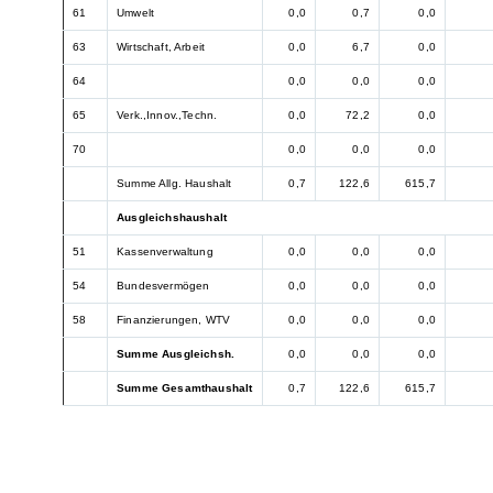
61
Umwelt
0,0
0,7
0,0
63
Wirtschaft, Arbeit
0,0
6,7
0,0
64
0,0
0,0
0,0
65
Verk.,Innov.,Techn.
0,0
72,2
0,0
70
0,0
0,0
0,0
Summe Allg. Haushalt
0,7
122,6
615,7
Ausgleichshaushalt
51
Kassenverwaltung
0,0
0,0
0,0
54
Bundesvermögen
0,0
0,0
0,0
58
Finanzierungen, WTV
0,0
0,0
0,0
Summe Ausgleichsh.
0,0
0,0
0,0
Summe Gesamthaushalt
0,7
122,6
615,7