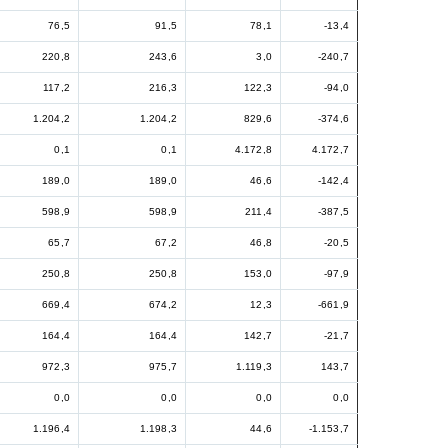
76,5
91,5
78,1
-13,4
220,8
243,6
3,0
-240,7
117,2
216,3
122,3
-94,0
1.204,2
1.204,2
829,6
-374,6
0,1
0,1
4.172,8
4.172,7
189,0
189,0
46,6
-142,4
598,9
598,9
211,4
-387,5
65,7
67,2
46,8
-20,5
250,8
250,8
153,0
-97,9
669,4
674,2
12,3
-661,9
164,4
164,4
142,7
-21,7
972,3
975,7
1.119,3
143,7
0,0
0,0
0,0
0,0
1.196,4
1.198,3
44,6
-1.153,7