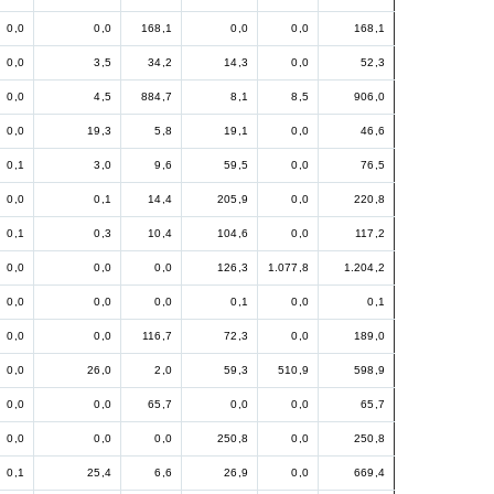
0,0
0,0
168,1
0,0
0,0
168,1
0,0
3,5
34,2
14,3
0,0
52,3
0,0
4,5
884,7
8,1
8,5
906,0
0,0
19,3
5,8
19,1
0,0
46,6
0,1
3,0
9,6
59,5
0,0
76,5
0,0
0,1
14,4
205,9
0,0
220,8
0,1
0,3
10,4
104,6
0,0
117,2
0,0
0,0
0,0
126,3
1.077,8
1.204,2
0,0
0,0
0,0
0,1
0,0
0,1
0,0
0,0
116,7
72,3
0,0
189,0
0,0
26,0
2,0
59,3
510,9
598,9
0,0
0,0
65,7
0,0
0,0
65,7
0,0
0,0
0,0
250,8
0,0
250,8
0,1
25,4
6,6
26,9
0,0
669,4