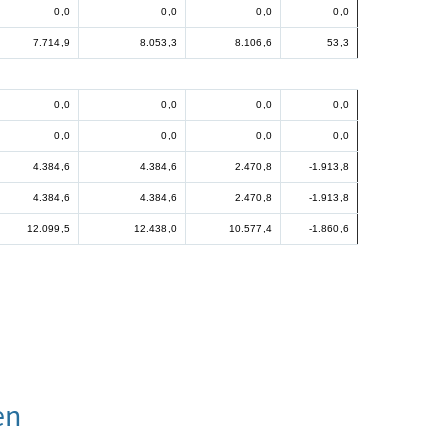
0,0
0,0
0,0
0,0
7.714,9
8.053,3
8.106,6
53,3
0,0
0,0
0,0
0,0
0,0
0,0
0,0
0,0
4.384,6
4.384,6
2.470,8
-1.913,8
4.384,6
4.384,6
2.470,8
-1.913,8
12.099,5
12.438,0
10.577,4
-1.860,6
en