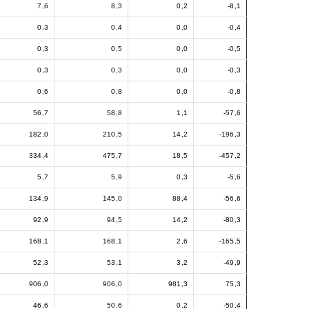
7,6
8,3
0,2
-8,1
0,3
0,4
0,0
-0,4
0,3
0,5
0,0
-0,5
0,3
0,3
0,0
-0,3
0,6
0,8
0,0
-0,8
56,7
58,8
1,1
-57,6
182,0
210,5
14,2
-196,3
334,4
475,7
18,5
-457,2
5,7
5,9
0,3
-5,6
134,9
145,0
88,4
-56,6
92,9
94,5
14,2
-80,3
168,1
168,1
2,6
-165,5
52,3
53,1
3,2
-49,9
906,0
906,0
981,3
75,3
46,6
50,6
0,2
-50,4