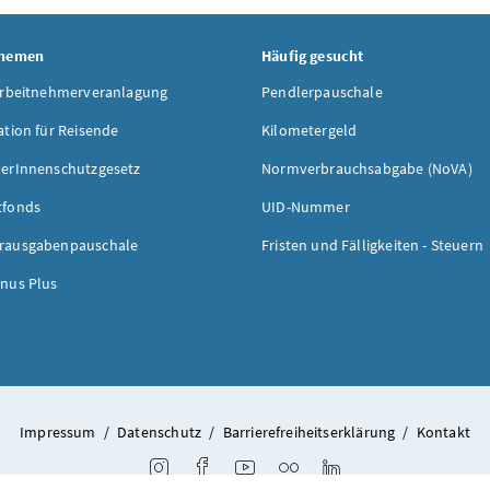
Themen
Häufig gesucht
Arbeitnehmerveranlagung
Pendlerpauschale
ation für Reisende
Kilometergeld
erInnenschutzgesetz
Normverbrauchsabgabe (NoVA)
tfonds
UID-Nummer
rausgabenpauschale
Fristen und Fälligkeiten - Steuern
nus Plus
Impressum
/
Datenschutz
/
Barrierefreiheitserklärung
/
Kontakt
Instagram
Facebook
Youtube
Flickr
LinkedIn