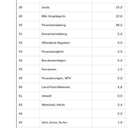
30
Justiz
15,0
40
Milit. Angelegenh.
22,8
50
Finanzverwaltung
99,0
51
Kassenverwaltung
0,0
52
Öffentliche Abgaben
0,0
53
Finanzausgleich
0,0
54
Bundesvermögen
0,0
55
Pensionen
1,5
58
Finanzierungen, WTV
0,0
60
Land-Forst-Wasserw.
4,8
61
Umwelt
0,0
63
Wirtschaft, Arbeit
3,4
64
0,0
65
Verk.,Innov.,Techn.
1,9