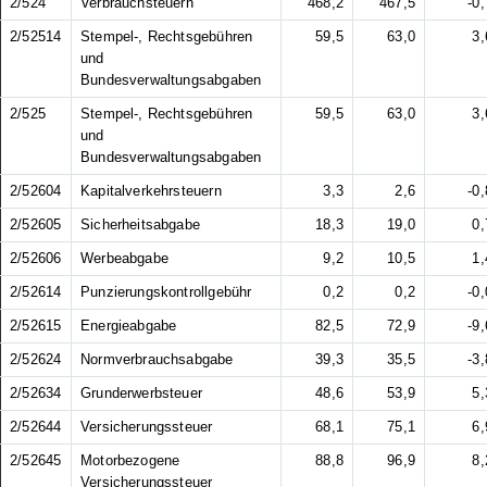
2/524
Verbrauchsteuern
468,2
467,5
-0,
2/52514
Stempel-, Rechtsgebühren
59,5
63,0
3,
und
Bundesverwaltungsabgaben
2/525
Stempel-, Rechtsgebühren
59,5
63,0
3,
und
Bundesverwaltungsabgaben
2/52604
Kapitalverkehrsteuern
3,3
2,6
-0,
2/52605
Sicherheitsabgabe
18,3
19,0
0,
2/52606
Werbeabgabe
9,2
10,5
1,
2/52614
Punzierungskontrollgebühr
0,2
0,2
-0,
2/52615
Energieabgabe
82,5
72,9
-9,
2/52624
Normverbrauchsabgabe
39,3
35,5
-3,
2/52634
Grunderwerbsteuer
48,6
53,9
5,
2/52644
Versicherungssteuer
68,1
75,1
6,
2/52645
Motorbezogene
88,8
96,9
8,
Versicherungssteuer