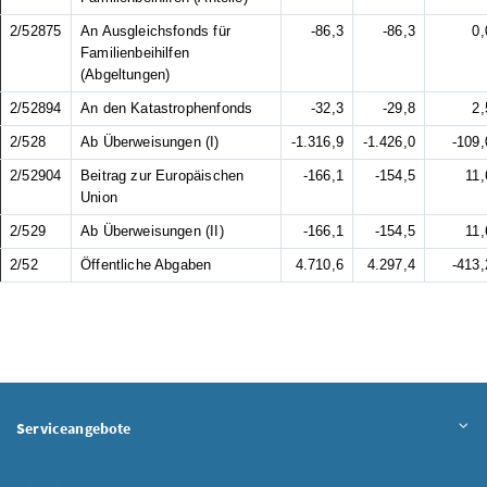
2/52875
An Ausgleichsfonds für
-86,3
-86,3
0,
Familienbeihilfen
(Abgeltungen)
2/52894
An den Katastrophenfonds
-32,3
-29,8
2,
2/528
Ab Überweisungen (I)
-1.316,9
-1.426,0
-109,
2/52904
Beitrag zur Europäischen
-166,1
-154,5
11,
Union
2/529
Ab Überweisungen (II)
-166,1
-154,5
11,
2/52
Öffentliche Abgaben
4.710,6
4.297,4
-413,
Serviceangebote