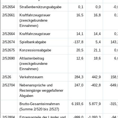
2/52654
Straßenbenützungsabgabe
0,1
0,0
-0,
2/52661
Kraftfahrzeugsteuer
16,5
16,8
0,
(zweckgebundene
Einnahmen)
2/52664
Kraftfahrzeugsteuer
14,1
14,4
0,
2/52674
Spielbankabgabe
-137,8
5,4
143,
2/52675
Konzessionsabgabe
20,5
21,1
0,
2/52690
Altlastenbeitrag
12,6
18,6
6,
(zweckgebundene
Einnahmen)
2/526
Verkehrsteuern
284,3
442,9
158,
2/52704
Nebenansprüche und
247,0
-402,8
-649,
Resteingänge weggefallener
Abgaben
Brutto-Gesamteinnahmen
6.193,6
5.877,9
-315,
(Summe 2/520 bis 2/527)
2/52804
Ertragsanteile der Länder und
-999,0
-1.093,3
-94,