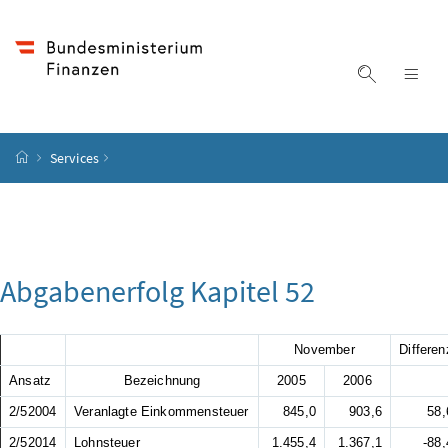
Accesskey
Accesskey
Accesskey
Accesskey
Zum Inhalt
Zum Hauptmenü
Zum Untermenü
Zur Suche
[4]
[1]
[3]
[2]
Suche ein
Nav
Startseite
Services
Abgabenerfolg Kapitel 52
November
Differen
Ansatz
Bezeichnung
2005
2006
2/52004
Veranlagte Einkommensteuer
845,0
903,6
58,
2/52014
Lohnsteuer
1.455,4
1.367,1
-88,