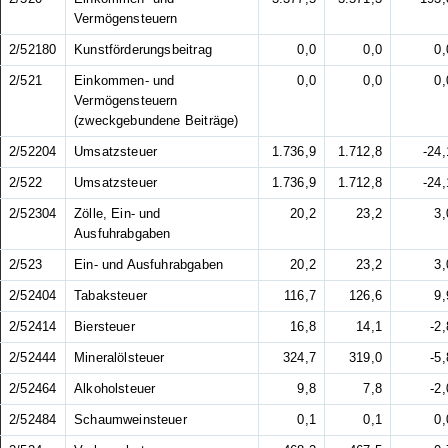
Vermögensteuern
2/52180
Kunstförderungsbeitrag
0,0
0,0
0,
2/521
Einkommen- und
0,0
0,0
0,
Vermögensteuern
(zweckgebundene Beiträge)
2/52204
Umsatzsteuer
1.736,9
1.712,8
-24,
2/522
Umsatzsteuer
1.736,9
1.712,8
-24,
2/52304
Zölle, Ein- und
20,2
23,2
3,
Ausfuhrabgaben
2/523
Ein- und Ausfuhrabgaben
20,2
23,2
3,
2/52404
Tabaksteuer
116,7
126,6
9,
2/52414
Biersteuer
16,8
14,1
-2,
2/52444
Mineralölsteuer
324,7
319,0
-5,
2/52464
Alkoholsteuer
9,8
7,8
-2,
2/52484
Schaumweinsteuer
0,1
0,1
0,