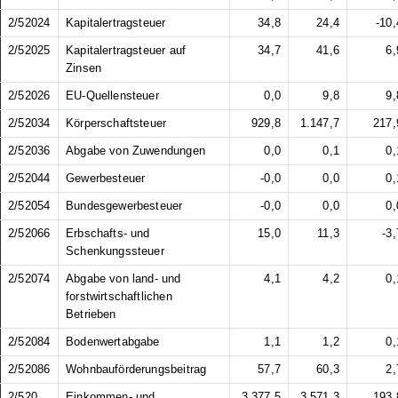
2/52024
Kapitalertragsteuer
34,8
24,4
-10,
2/52025
Kapitalertragsteuer auf
34,7
41,6
6,
Zinsen
2/52026
EU-Quellensteuer
0,0
9,8
9,
2/52034
Körperschaftsteuer
929,8
1.147,7
217,
2/52036
Abgabe von Zuwendungen
0,0
0,1
0,
2/52044
Gewerbesteuer
-0,0
0,0
0,
2/52054
Bundesgewerbesteuer
-0,0
0,0
0,
2/52066
Erbschafts- und
15,0
11,3
-3,
Schenkungssteuer
2/52074
Abgabe von land- und
4,1
4,2
0,
forstwirtschaftlichen
Betrieben
2/52084
Bodenwertabgabe
1,1
1,2
0,
2/52086
Wohnbauförderungsbeitrag
57,7
60,3
2,
2/520
Einkommen- und
3.377,5
3.571,3
193,