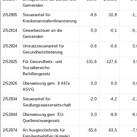
Gemeinden
2/52805
Steueranteil für
-9,6
-10,8
-1,
Krankenanstaltenfinanzierung
2/52814
Gewerbesteuer an die
0,0
-0,1
-0,
Gemeinden
2/52824
Umsatzsteueranteil für
-0,6
-0,6
0,
Gesundheitsförderung
2/52825
Für Gesundheits- und
-131,6
-127,6
3,
Sozialbereichs-
Beihilfengesetz
2/52826
Überweisung gem. § 447a
0,0
0,0
0,
ASVG
2/52834
Steueranteil für
-2,0
-4,2
-2,
Siedlungswasserwirtschaft
2/52844
Überweisung gem. EU-
0,0
-9,8
-9,
Quellensteuergesetz
2/52874
An Ausgleichsfonds für
-55,6
-63,5
-7,
Familienbeihilfen (Anteile)