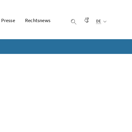
Ausgewählte Sprach
Presse
Rechtsnews
Gebärdensprache
DE
Suche einblenden