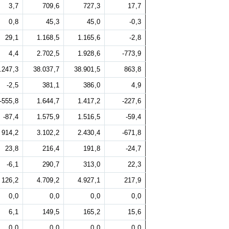
3,7
709,6
727,3
17,7
0,8
45,3
45,0
-0,3
29,1
1.168,5
1.165,6
-2,8
4,4
2.702,5
1.928,6
-773,9
.247,3
38.037,7
38.901,5
863,8
-2,5
381,1
386,0
4,9
-555,8
1.644,7
1.417,2
-227,6
-87,4
1.575,9
1.516,5
-59,4
914,2
3.102,2
2.430,4
-671,8
23,8
216,4
191,8
-24,7
-6,1
290,7
313,0
22,3
126,2
4.709,2
4.927,1
217,9
0,0
0,0
0,0
0,0
6,1
149,5
165,2
15,6
0,0
0,0
0,0
0,0