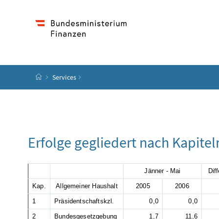
Accesskey
Accesskey
Accesskey
Accesskey
Zum Inhalt
Zum Hauptmenü
Zum Untermenü
Zur Suche
[4]
[1]
[3]
[2]
Startseite
Services
Erfolge gegliedert nach Kapite
Jänner - Mai
Dif
Kap.
Allgemeiner Haushalt
2005
2006
1
Präsidentschaftskzl.
0,0
0,0
2
Bundesgesetzgebung
1,7
11,6