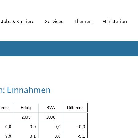
Jobs & Karriere
Services
Themen
Ministerium
ln: Einnahmen
ferenz
Erfolg
BVA
Differenz
2005
2006
0,0
0,0
0,0
-0,0
9,9
8,1
3,0
-5,1