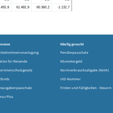
.455,9
61.492,9
60.360,2
-1.132,7
Themen
Häufig gesucht
Arbeitnehmerveranlagung
Pendlerpauschale
ation für Reisende
Kilometergeld
erInnenschutzgesetz
Normverbrauchsabgabe (NoVA)
tfonds
UID-Nummer
rausgabenpauschale
Fristen und Fälligkeiten - Steuern
nus Plus