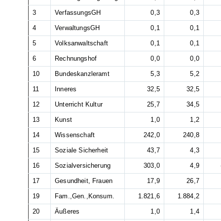
3
VerfassungsGH
0,3
0,3
4
VerwaltungsGH
0,1
0,1
5
Volksanwaltschaft
0,1
0,1
6
Rechnungshof
0,0
0,0
10
Bundeskanzleramt
5,3
5,2
11
Inneres
32,5
32,5
12
Unterricht Kultur
25,7
34,5
13
Kunst
1,0
1,2
14
Wissenschaft
242,0
240,8
15
Soziale Sicherheit
43,7
4,3
16
Sozialversicherung
303,0
4,9
17
Gesundheit, Frauen
17,9
26,7
19
Fam.,Gen.,Konsum.
1.821,6
1.884,2
20
Äußeres
1,0
1,4