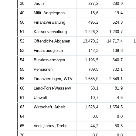
30
Justiz
277,2
280,9
40
Milit. Angelegenh.
18,6
19,4
50
Finanzverwaltung
495,2
524,3
51
Kassenverwaltung
1.226,3
1.230,7
52
Öffentliche Abgaben
13.470,2
14.717,4
1
53
Finanzausgleich
142,3
139,8
54
Bundesvermögen
1.196,5
640,7
55
Pensionen
789,5
702,1
58
Finanzierungen, WTV
1.635,0
2.549,1
60
Land-Forst-Wasserw.
58,1
81,9
61
Umwelt
10,7
4,6
63
Wirtschaft, Arbeit
1.528,4
1.654,5
64
0,0
0,0
65
Verk.,Innov.,Techn.
44,2
50,3
70
0,0
0,0