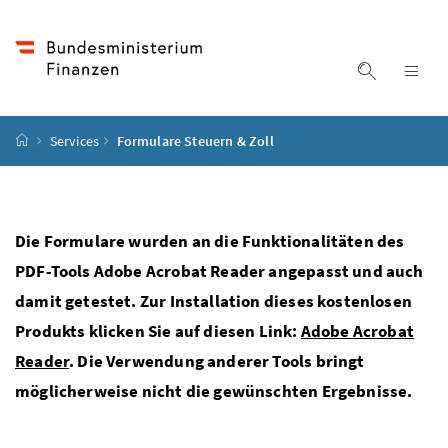
Accesskey
Accesskey
Accesskey
Accesskey
Zum Inhalt
Zum Hauptmenü
Zum Untermenü
Zur Suche
[4]
[1]
[3]
[2]
Suche ein
Nav
Startseite
Services
Formulare Steuern & Zoll
Die Formulare wurden an die Funktionalitäten des
PDF-Tools Adobe Acrobat Reader angepasst und auch
damit getestet. Zur Installation dieses kostenlosen
Produkts klicken Sie auf diesen Link:
Adobe Acrobat
Reader
. Die Verwendung anderer Tools bringt
möglicherweise nicht die gewünschten Ergebnisse.