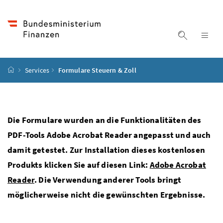
Accesskey
Accesskey
Accesskey
Accesskey
Zum Inhalt
Zum Hauptmenü
Zum Untermenü
Zur Suche
[4]
[1]
[3]
[2]
Suche ein
Nav
Startseite
Services
Formulare Steuern & Zoll
Die Formulare wurden an die Funktionalitäten des
PDF-Tools Adobe Acrobat Reader angepasst und auch
damit getestet. Zur Installation dieses kostenlosen
Produkts klicken Sie auf diesen Link:
Adobe Acrobat
Reader
. Die Verwendung anderer Tools bringt
möglicherweise nicht die gewünschten Ergebnisse.