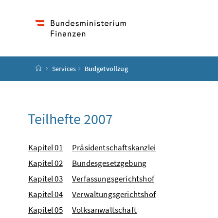
Accesskey
Accesskey
Accesskey
Accesskey
Zum Inhalt
Zum Hauptmenü
Zum Untermenü
Zur Suche
[4]
[1]
[3]
[2]
Startseite
Services
Budgetvollzug
Teilhefte 2007
Kapitel 01
Präsidentschaftskanzlei
Kapitel 02
Bundesgesetzgebung
Kapitel 03
Verfassungsgerichtshof
Kapitel 04
Verwaltungsgerichtshof
Kapitel 05
Volksanwaltschaft