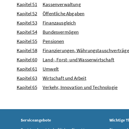
Kapitel 51
Kassenverwaltung
Kapitel 52
Öffentliche Abgaben
Kapitel 53
Finanzausgleich
Kapitel 54
Bundesvermögen
Kapitel 55
Pensionen
Kapitel 58
Finanzierungen, Währungstauschverträg
Kapitel 60
Land-, Forst- und Wasserwirtschaft
Kapitel 61
Umwelt
Kapitel 63
Wirtschaft und Arbeit
Kapitel 65
Verkehr, Innovation und Technologie
Serviceangebote
Wichtige 