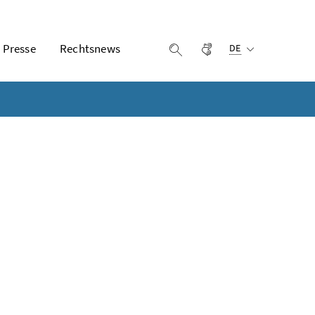
Ausgewählte Sprach
Presse
Rechtsnews
Gebärdensprache
Suche einblenden
DE