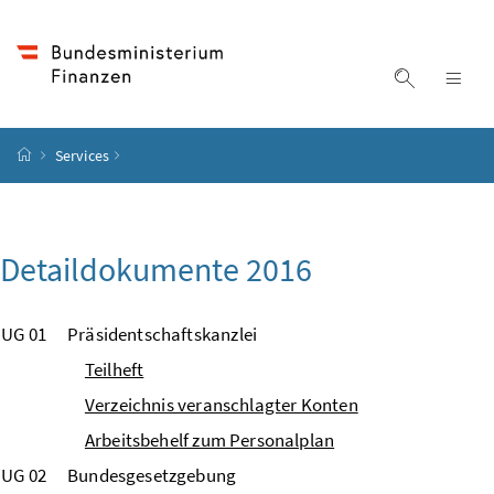
Accesskey
Accesskey
Accesskey
Accesskey
Zum Inhalt
Zum Hauptmenü
Zum Untermenü
Zur Suche
[4]
[1]
[3]
[2]
Suche ein
Nav
Startseite
Services
Detaildokumente 2016
UG 01
Präsidentschaftskanzlei
Teilheft
Verzeichnis veranschlagter Konten
Arbeitsbehelf zum Personalplan
UG 02
Bundesgesetzgebung