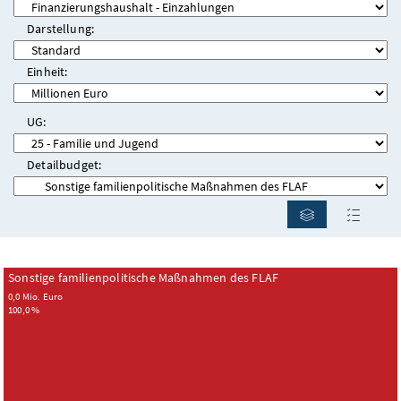
Darstellung:
Einheit:
UG:
Detailbudget:
Diagramm ei
Tabel
Sonstige familienpolitische Maßnahmen des FLAF
0,0 Mio. Euro
100,0 %