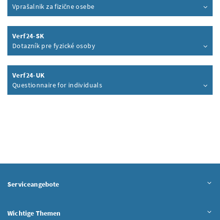
Vprašalnik za fizične osebe
Inhalt aufklappen
Verf24-SK
Dotazník pre fyzické osoby
Inhalt aufklappen
Verf24-UK
Questionnaire for individuals
Inhalt aufklappen
Serviceangebote
Wichtige Themen