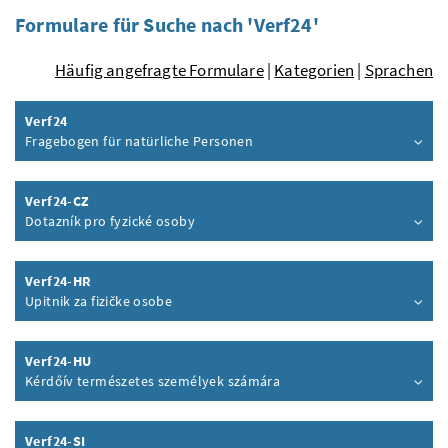
Formulare für Suche nach 'Verf24'
Häufig angefragte Formulare
|
Kategorien
|
Sprachen
Verf24
Fragebogen für natürliche Personen
Inhalt aufklappen
Verf24-CZ
Dotazník pro fyzické osoby
Inhalt aufklappen
Verf24-HR
Upitnik za fizičke osobe
Inhalt aufklappen
Verf24-HU
Kérdőív természetes személyek számára
Inhalt aufklappen
Verf24-SI