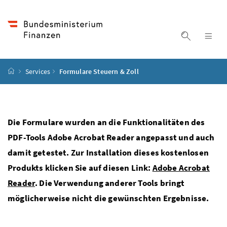
Accesskey
Accesskey
Accesskey
Accesskey
Zum Inhalt
Zum Hauptmenü
Zum Untermenü
Zur Suche
[4]
[1]
[3]
[2]
Suche ein
Nav
Startseite
Services
Formulare Steuern & Zoll
Die Formulare wurden an die Funktionalitäten des
PDF-Tools Adobe Acrobat Reader angepasst und auch
damit getestet. Zur Installation dieses kostenlosen
Produkts klicken Sie auf diesen Link:
Adobe Acrobat
Reader
. Die Verwendung anderer Tools bringt
möglicherweise nicht die gewünschten Ergebnisse.